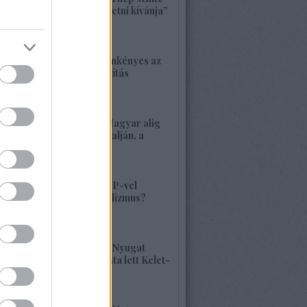
bárkit követ, aki vezetni kívánja”
2026. május 22. 18:18
1417. BEKIÁLTÁS: Önkényes az
alaptörvény-módosítás
2026. május 21. 12:45
1416. BEKIÁLTÁS: Magyar alig
volt, alig van Kárpátalján, a
veszély összetett!
2026. május 17. 22:04
1415. BEKIÁLTÁS: MP-vel
visszatérne a szocializmus?
Aligha!
2026. május 10. 12:25
1414. BEKIÁLTÁS: A Nyugat
hulladékának lerakata lett Kelet-
Európa
2026. május 09. 11:36