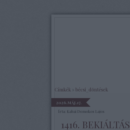
Címkék
»
bécsi_döntések
2026.máj.17.
Írta:
Kabai Domokos Lajos
1416. BEKIÁLTÁ