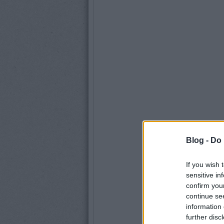
Blog -
Do 
If you wish 
sensitive in
confirm you
continue se
information 
further disc