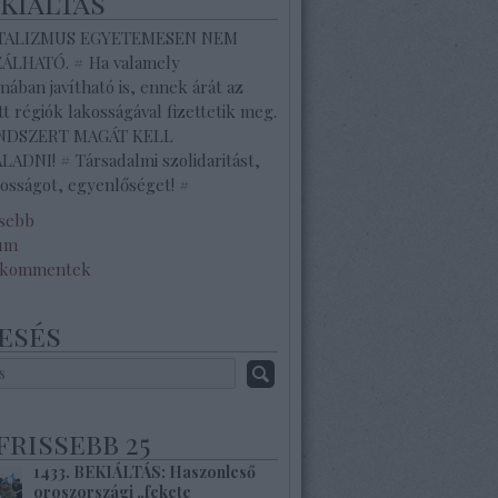
ekiáltás
ITALIZMUS EGYETEMESEN NEM
ZÁLHATÓ. # Ha valamely
ában javítható is, ennek árát az
tt régiók lakosságával fizettetik meg.
ENDSZERT MAGÁT KELL
ADNI! # Társadalmi szolidaritást,
osságot, egyenlőséget! #
ssebb
um
 kommentek
esés
frissebb 25
1433. BEKIÁLTÁS: Haszonleső
oroszországi „fekete