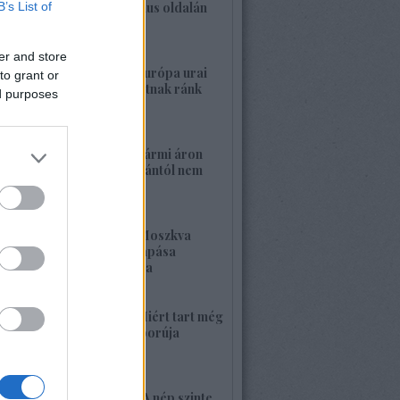
B’s List of
a banderista-fasizmus oldalán
2026. május 28. 00:23
er and store
1422. BEKIÁLTÁS: Európa urai
to grant or
nagy háborút hozhatnak ránk
ed purposes
2026. május 26. 11:25
1421. BEKIÁLTÁS: Bármi áron
megszabadulni Orbántól nem
kell félnetek jó lesz!
2026. május 25. 19:37
1420. BEKIÁLTÁS: Moszkva
nagyerejű válaszcsapása
ukrajnai célpontokra
2026. május 24. 13:48
1419. BEKIÁLTÁS: Miért tart még
sokáig a Nyugat háborúja
Moszkvával?
2026. május 23. 17:35
1418. BEKIÁLTÁS: „A nép szinte