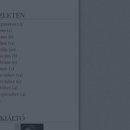
zleten
ugusztus
(
2
)
lius
(
1
)
nius
(
6
)
ájus
(
11
)
rilis
(
10
)
árcius
(
5
)
ebruár
(
6
)
nuár
(
3
)
ecember
(
11
)
ovember
(
6
)
któber
(
4
)
zeptember
(
4
)
...
ekiáltó