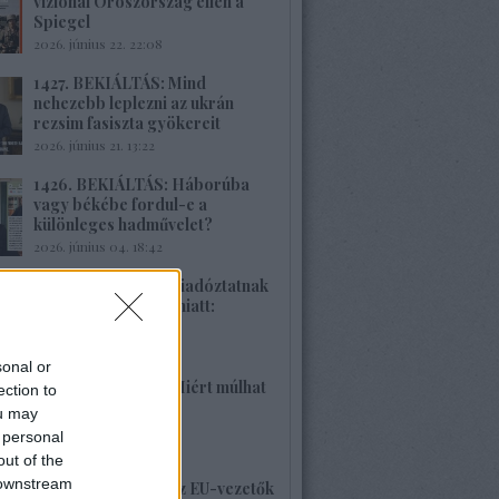
vizionál Oroszország ellen a
Spiegel
2026. június 22. 22:08
1427. BEKIÁLTÁS: Mind
nehezebb leplezni az ukrán
rezsim fasiszta gyökereit
2026. június 21. 13:22
1426. BEKIÁLTÁS: Háborúba
vagy békébe fordul-e a
különleges hadművelet?
2026. június 04. 18:42
1425. BEKIÁLTÁS: Riadóztatnak
az ukrán-fasizmus miatt:
„Európa vigyázz!”
2026. június 02. 21:42
sonal or
1424. BEKIÁLTÁS: Miért múlhat
ection to
ki a Népszava is?
ou may
2026. május 30. 19:53
 personal
out of the
 downstream
1423. BEKIÁLTÁS: Az EU-vezetők