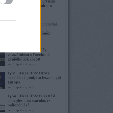
1413. BEKIÁLTÁS: Miért nem
szavaznak a „baloldalra” a
munkások?
2026. április 26. 00:45
1412. BEKIÁLTÁS: Történelmi,
családi traumákkal
szembenézésre ösztönöz
Böröcz műve
2026. április 20. 11:40
1411.BEKIÁLTÁS: Milák
vesszőfutása a Facebook-
gyűlölködők között
2026. április 18. 07:57
1410. BEKIÁLTÁS: Orosz
rakéták célpontjává teszi magát
Európa
2026. április 17. 11:56
1409.BEKIÁLTÁS: Választási
ünneplés után zsarolás és
pálfordulás?
2026. április 15. 19:32