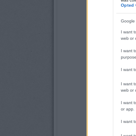
Opted 
Google 
I want t
web or d
I want t
purpose
I want 
I want t
web or d
I want t
or app.
I want t
I want t