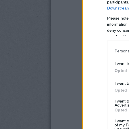
participants
Downstream 
Please note
information 
deny consent
in below Go
Persona
I want t
Opted 
I want t
Opted 
I want 
Advertis
Opted 
I want t
of my P
was col