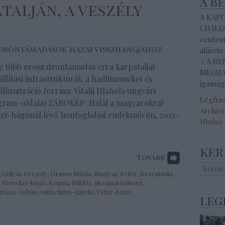
a b
talján, a veszély
A KAP
CIVILI
centrum
t dróntámadások hazai visszhangjához
alávete
# A R
több orosz dróntámadás éri a kárpátaljai
MEGHAL
állítási infrastruktúrát, a hadiüzemeket és
igazság
illusztráció forrása: Vitalij Hlahola ungvári
Legfri
egram-oldala) ZÁRÓKÉP: Halál a magyarokra!
Archív
ckei-hágónál lévő honfoglalási emlékművön, 2012-
Utolsó
ker
Tovább
,
Gulyás Gergely
,
Ormos Mária
,
Magyar Péter
,
Brzezinski
,
,
Vereckei-hágó
,
Kozma Miklós
,
ukrajnai háború
,
ztása
,
Orbán Anita
,
Szics-gárda
,
Tatár-hágó
leg