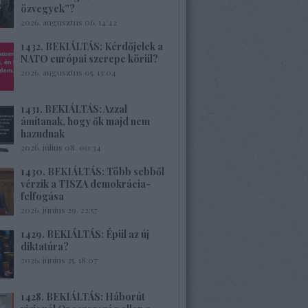
özvegyek”?
2026. augusztus 06. 14:42
1432. BEKIÁLTÁS: Kérdőjelek a
NATO európai szerepe körül?
2026. augusztus 05. 13:04
1431. BEKIÁLTÁS: Azzal
ámítanak, hogy ők majd nem
hazudnak
2026. július 08. 00:34
1430. BEKIÁLTÁS: Több sebből
vérzik a TISZA demokrácia-
felfogása
2026. június 29. 22:57
1429. BEKIÁLTÁS: Épül az új
diktatúra?
2026. június 25. 18:07
1428. BEKIÁLTÁS: Háborút