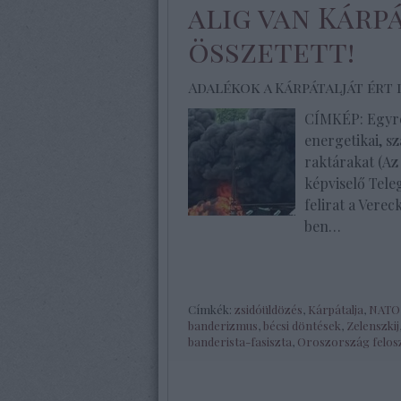
alig van Kárpá
összetett!
Adalékok a Kárpátalját ér
CÍMKÉP: Egyre 
energetikai, sz
raktárakat (Az 
képviselő Tel
felirat a Vere
ben…
Címkék:
zsidóüldözés
,
Kárpátalja
,
NATO
banderizmus
,
bécsi döntések
,
Zelenszkij
banderista-fasiszta
,
Oroszország felos