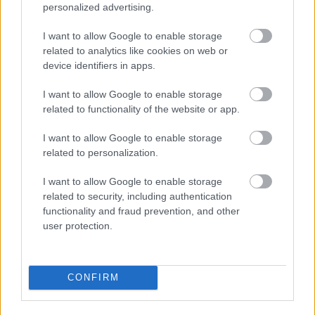
personalized advertising.
I want to allow Google to enable storage
related to analytics like cookies on web or
device identifiers in apps.
I want to allow Google to enable storage
related to functionality of the website or app.
I want to allow Google to enable storage
1094.BEKIÁLTÁS: Hitler hegyivadászai
related to personalization.
nyomán Ukrajnában
I want to allow Google to enable storage
Kabai Domokos Lajos
•
2023. február 15.
0
related to security, including authentication
functionality and fraud prevention, and other
user protection.
A fasizálódás újabb jelképeként fogják fel sokan a
Zelenszkij elnök által adományozott kitüntető címet.
Ukrajna államfője, Volodimir Zelenszkij február 14-
én, a 80/2023. számú rendeletében kitüntető címet
CONFIRM
adományozott az Ukrán Fegyveres Erők szárazföldi
10. önálló hegyi rohamdandárának.…