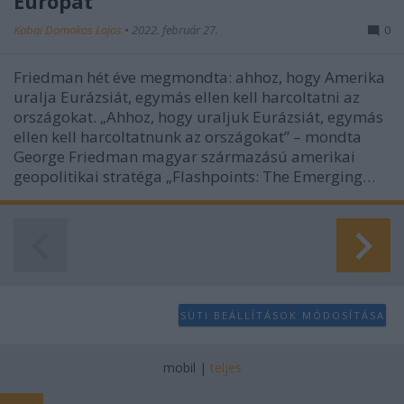
Európát
Kabai Domokos Lajos
•
2022. február 27.
0
Friedman hét éve megmondta: ahhoz, hogy Amerika
uralja Eurázsiát, egymás ellen kell harcoltatni az
országokat. „Ahhoz, hogy uraljuk Eurázsiát, egymás
ellen kell harcoltatnunk az országokat” – mondta
George Friedman magyar származású amerikai
geopolitikai stratéga „Flashpoints: The Emerging…
SÜTI BEÁLLÍTÁSOK MÓDOSÍTÁSA
mobil
|
teljes