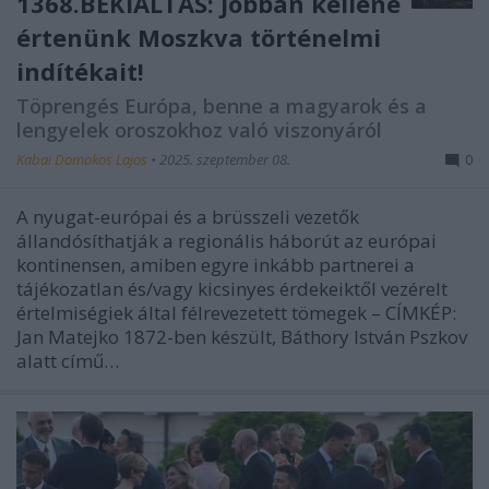
1368.BEKIÁLTÁS: Jobban kellene
értenünk Moszkva történelmi
indítékait!
Töprengés Európa, benne a magyarok és a
lengyelek oroszokhoz való viszonyáról
Kabai Domokos Lajos
•
2025. szeptember 08.
0
A nyugat-európai és a brüsszeli vezetők
állandósíthatják a regionális háborút az európai
kontinensen, amiben egyre inkább partnerei a
tájékozatlan és/vagy kicsinyes érdekeiktől vezérelt
értelmiségiek által félrevezetett tömegek – CÍMKÉP:
Jan Matejko 1872-ben készült, Báthory István Pszkov
alatt című…