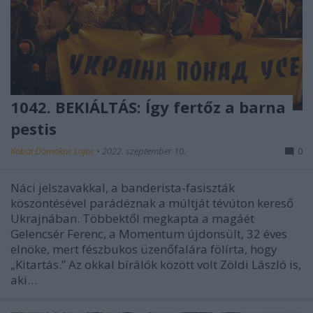
1042. BEKIÁLTÁS: Így fertőz a barna
pestis
Kabai Domokos Lajos
•
2022. szeptember 10.
0
Náci jelszavakkal, a banderista-fasiszták
köszöntésével parádéznak a múltját tévúton kereső
Ukrajnában. Többektől megkapta a magáét
Gelencsér Ferenc, a Momentum újdonsült, 32 éves
elnöke, mert fészbukos üzenőfalára fölírta, hogy
„Kitartás.” Az okkal bírálók között volt Zöldi László is,
aki…