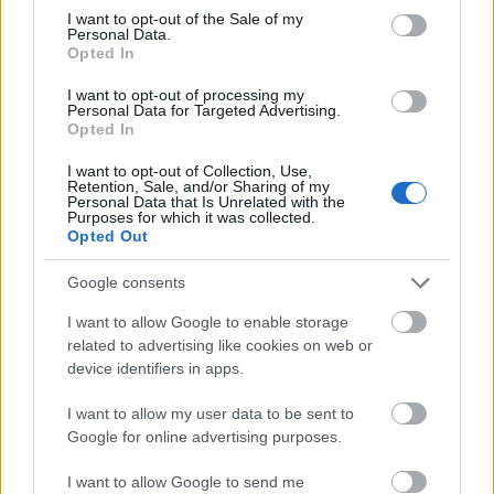
consent section.
I want to opt-out of the Sale of my
Personal Data.
Opted In
I want to opt-out of processing my
1112. BEKIÁLTÁS: Agymosás amerikai
Personal Data for Targeted Advertising.
Opted In
plakáttal
I want to opt-out of Collection, Use,
Kabai Domokos Lajos
•
2023. április 16.
0
Retention, Sale, and/or Sharing of my
Personal Data that Is Unrelated with the
Purposes for which it was collected.
A jelmondat ’56 felkelőitől való elorozása az ukrán
Opted Out
banderista-fasiszták törekvéseit szolgálja. Az
amerikai megbízásból Magyarországon kihelyezett
Google consents
óriásplakátok csúsztatásokra épülnek.
I want to allow Google to enable storage
Mindenekelőtt azt a látszatot keltik, mintha
related to advertising like cookies on web or
device identifiers in apps.
I want to allow my user data to be sent to
Google for online advertising purposes.
I want to allow Google to send me