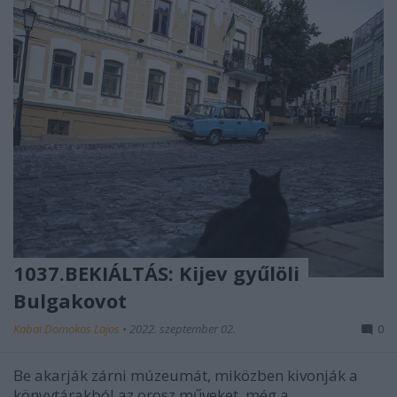
1037.BEKIÁLTÁS: Kijev gyűlöli
Bulgakovot
Kabai Domokos Lajos
•
2022. szeptember 02.
0
Be akarják zárni múzeumát, miközben kivonják a
könyvtárakból az orosz műveket, még a