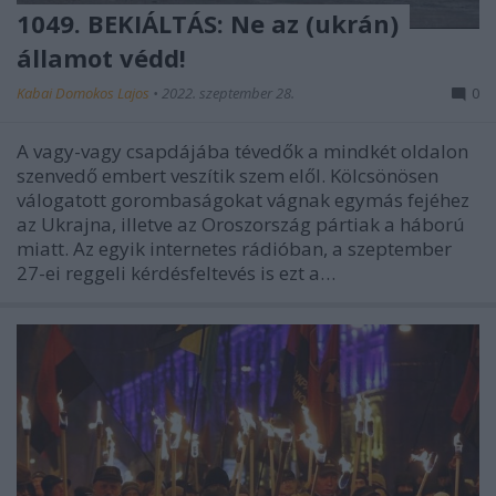
1049. BEKIÁLTÁS: Ne az (ukrán)
államot védd!
Kabai Domokos Lajos
•
2022. szeptember 28.
0
A vagy-vagy csapdájába tévedők a mindkét oldalon
szenvedő embert veszítik szem elől. Kölcsönösen
válogatott gorombaságokat vágnak egymás fejéhez
az Ukrajna, illetve az Oroszország pártiak a háború
miatt. Az egyik internetes rádióban, a szeptember
27-ei reggeli kérdésfeltevés is ezt a…