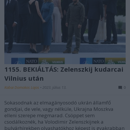
1155. BEKIÁLTÁS: Zelenszkij kudarcai
Vilnius után
Kabai Domokos Lajos
•
2023. július 13.
0
Sokasodnak az elmagányosodó ukrán államfő
gondjai, de vele, vagy nélküle, Ukrajna Moszkva
elleni szerepe megmarad. Csöppet sem
csodálkoznék, ha Volodimir Zelenszkijnek a
bulvárhírekben olvashatókhoz képest is gyakrabban