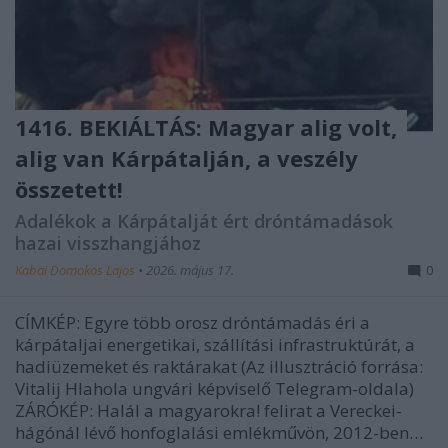
1416. BEKIÁLTÁS: Magyar alig volt,
alig van Kárpátalján, a veszély
összetett!
Adalékok a Kárpátalját ért dróntámadások
hazai visszhangjához
Kabai Domokos Lajos
•
2026. május 17.
0
CÍMKÉP: Egyre több orosz dróntámadás éri a
kárpátaljai energetikai, szállítási infrastruktúrát, a
hadiüzemeket és raktárakat (Az illusztráció forrása:
Vitalij Hlahola ungvári képviselő Telegram-oldala)
ZÁRÓKÉP: Halál a magyarokra! felirat a Vereckei-
hágónál lévő honfoglalási emlékművön, 2012-ben…