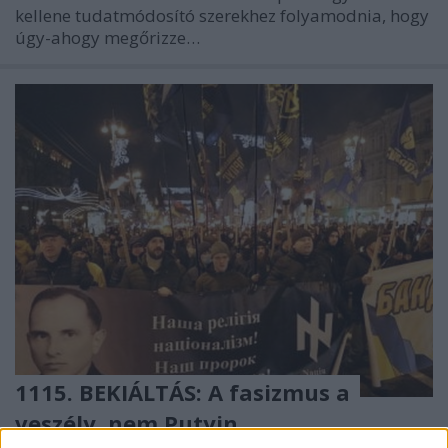
kellene tudatmódosító szerekhez folyamodnia, hogy
úgy-ahogy megőrizze…
1115. BEKIÁLTÁS: A fasizmus a
veszély, nem Putyin