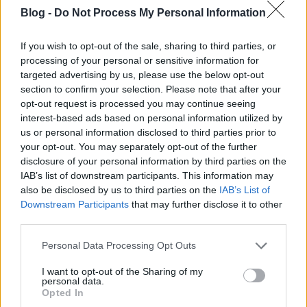
Kabai Domokos Lajos
•
2023. április 23.
0
Blog -
Do Not Process My Personal Information
Ha az orosz erők győznek Ukrajnában, már másnap
If you wish to opt-out of the sale, sharing to third parties, or
összeomolhat a New York-i tőzsde, Kína viszont
processing of your personal or sensitive information for
triumfálhat. Hányszor kell még leírni szinte
targeted advertising by us, please use the below opt-out
ugyanazt? Újból megszaporodtak a beszólások a
section to confirm your selection. Please note that after your
világunkat jó ideje átszövő, a bő egy éve Ukrajna
opt-out request is processed you may continue seeing
területén forróvá változtatott háborúhoz
interest-based ads based on personal information utilized by
kapcsolódó…
us or personal information disclosed to third parties prior to
your opt-out. You may separately opt-out of the further
disclosure of your personal information by third parties on the
IAB’s list of downstream participants. This information may
also be disclosed by us to third parties on the
IAB’s List of
Downstream Participants
that may further disclose it to other
third parties.
Please note that this website/app uses one or more Google
Personal Data Processing Opt Outs
services and may gather and store information including but
not limited to your visit or usage behaviour. You may click to
I want to opt-out of the Sharing of my
personal data.
grant or deny consent to Google and its third-party tags to
Opted In
use your data for below specified purposes in below Google