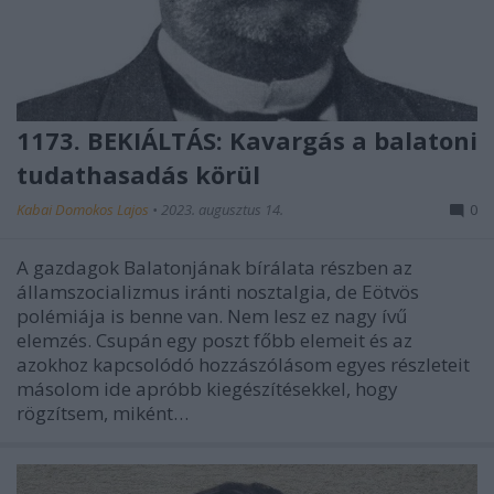
1173. BEKIÁLTÁS: Kavargás a balatoni
tudathasadás körül
Kabai Domokos Lajos
•
2023. augusztus 14.
0
A gazdagok Balatonjának bírálata részben az
államszocializmus iránti nosztalgia, de Eötvös
polémiája is benne van. Nem lesz ez nagy ívű
elemzés. Csupán egy poszt főbb elemeit és az
azokhoz kapcsolódó hozzászólásom egyes részleteit
másolom ide apróbb kiegészítésekkel, hogy
rögzítsem, miként…