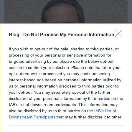
Blog -
Do Not Process My Personal Information
If you wish to opt-out of the sale, sharing to third parties, or
processing of your personal or sensitive information for
targeted advertising by us, please use the below opt-out
section to confirm your selection. Please note that after your
opt-out request is processed you may continue seeing
interest-based ads based on personal information utilized by
911.BEKIÁLTÁS: A gazdák
us or personal information disclosed to third parties prior to
tollasodnak, a falvak vegetálnak
your opt-out. You may separately opt-out of the further
disclosure of your personal information by third parties on the
Kabai Domokos Lajos
•
2021. július 24.
0
IAB’s list of downstream participants. This information may
also be disclosed by us to third parties on the
IAB’s List of
A százezernyi magyar gazda úgymond praktikusan
Downstream Participants
that may further disclose it to other
viszonyul az orbáni verbális politikai játékhoz.
third parties.
Pontosan fogalmazott Raskó György