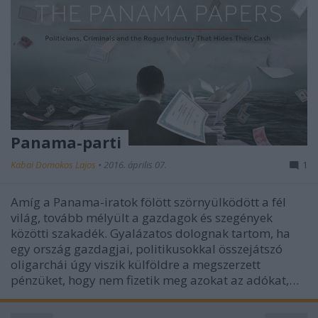
Panama-parti
Kabai Domokos Lajos
•
2016. április 07.
1
Amíg a Panama-iratok fölött szörnyülködött a fél
világ, tovább mélyült a gazdagok és szegények
közötti szakadék. Gyalázatos dolognak tartom, ha
egy ország gazdagjai, politikusokkal összejátszó
oligarchái úgy viszik külföldre a megszerzett
pénzüket, hogy nem fizetik meg azokat az adókat,…