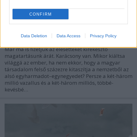
CONFIRM
Öncsonkítók Magyarországa
Kabai Domokos Lajos
•
2018. december 24.
0
Data Deletion
Data Access
Privacy Policy
Már ma is fizetjük az elesetteket kirekesztő
magatartásunk árát. Karácsony van. Mikor kiáltsa
világgá az ember, ha nem ekkor, hogy a magyar
társadalom felső százezre kitaszítja a nemzetből az
alsó egyharmadot–egynegyedet? Persze a két-három
millió vazallus és a két-három milliós, többé-
kevésbé…