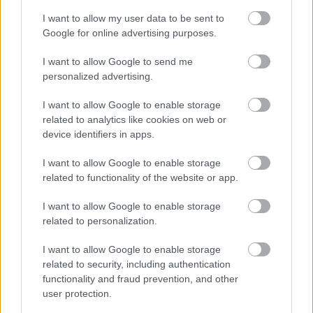
Kabai Domokos Lajos
•
2021. január 29.
0
I want to allow my user data to be sent to
Google for online advertising purposes.
A mindenkire kiterjedő szociális intézkedésekben
látja a világ bajainak orvoslását az orosz elnök.
I want to allow Google to send me
Miközben a nyugati világ azzal van elfoglalva,
personalized advertising.
hogy Alekszej Navalnij ellenzéki vezérrel, most éppen
annak hamisításokra épülő videójával szorongassa
I want to allow Google to enable storage
Moszkvát, Vlagyimir Putyin…
related to analytics like cookies on web or
device identifiers in apps.
I want to allow Google to enable storage
related to functionality of the website or app.
I want to allow Google to enable storage
related to personalization.
I want to allow Google to enable storage
related to security, including authentication
functionality and fraud prevention, and other
user protection.