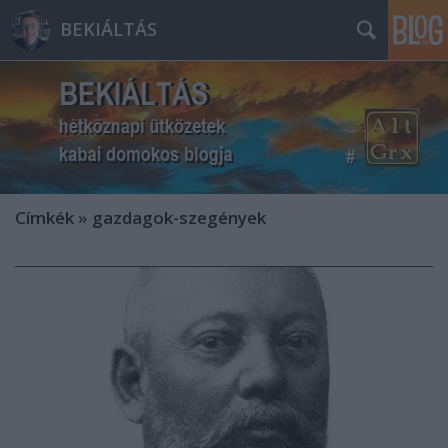
BEKIÁLTÁS
Címkék
»
gazdagok-szegények