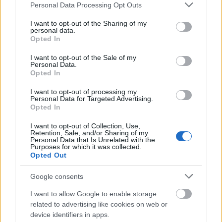
Please note that this website/app uses one or more Google
Personal Data Processing Opt Outs
agrárközgazdász a Klubrádió július 23-i, Eurozóna
services and may gather and store information including but
adásában, amikor azt mondta:
not limited to your visit or usage behaviour. You may click to
I want to opt-out of the Sharing of my
personal data.
grant or deny consent to Google and its third-party tags to
Opted In
use your data for below specified purposes in below Google
consent section.
I want to opt-out of the Sale of my
Personal Data.
Opted In
I want to opt-out of processing my
Personal Data for Targeted Advertising.
Opted In
I want to opt-out of Collection, Use,
Retention, Sale, and/or Sharing of my
Personal Data that Is Unrelated with the
Purposes for which it was collected.
Opted Out
Google consents
859. BEKIÁLTÁS: Putyin már-már
I want to allow Google to enable storage
related to advertising like cookies on web or
lázító beszéde
device identifiers in apps.