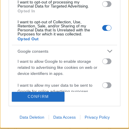
I want to opt-out of processing my
Personal Data for Targeted Advertising.
Opted In
I want to opt-out of Collection, Use,
Retention, Sale, and/or Sharing of my
Personal Data that Is Unrelated with the
Purposes for which it was collected.
Opted Out
Google consents
I want to allow Google to enable storage
related to advertising like cookies on web or
device identifiers in apps.
1420. BEKIÁLTÁS: Moszkva nagyerejű
I want to allow my user data to be sent to
válaszcsapása ukrajnai célpontokra
Google for online advertising purposes.
CONFIRM
Kabai Domokos Lajos
•
2026. május 24.
0
I want to allow Google to send me
personalized advertising.
CÍMKÉP: Miközben a BBC és a CNN tudósítója nem
Data Deletion
Data Access
Privacy Policy
élt a lehetőséggel, Tokió pedig megtiltotta
I want to allow Google to enable storage
újságíróinak részvételét a bejáráson, 19 ország több
related to analytics like cookies on web or