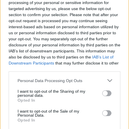
processing of your personal or sensitive information for
targeted advertising by us, please use the below opt-out
section to confirm your selection. Please note that after your
opt-out request is processed you may continue seeing
interest-based ads based on personal information utilized by
us or personal information disclosed to third parties prior to
1422. BEKIÁLTÁS: Európa urai nagy
your opt-out. You may separately opt-out of the further
háborút hozhatnak ránk
disclosure of your personal information by third parties on the
IAB’s list of downstream participants. This information may
Kabai Domokos Lajos
•
2026. május 26.
0
also be disclosed by us to third parties on the
IAB’s List of
Downstream Participants
that may further disclose it to other
CÍMKÉP: Tűz és füst messze Kijev kivilágított
third parties.
toronyházai mögött, május 24-ről 25-re virradóan az
Please note that this website/app uses one or more Google
Personal Data Processing Opt Outs
orosz rakéták becsapódása nyomán. Egész
services and may gather and store information including but
Ukrajnában négy halálos áldozata volt a
not limited to your visit or usage behaviour. You may click to
I want to opt-out of the Sharing of my
támadásnak, körülbelül százan sebesültek meg –
personal data.
grant or deny consent to Google and its third-party tags to
Opted In
adta hírül a netfreedom.org.ua , amelynek
use your data for below specified purposes in below Google
honlapjáról a fotó is származik –…
consent section.
I want to opt-out of the Sale of my
Personal Data.
Opted In