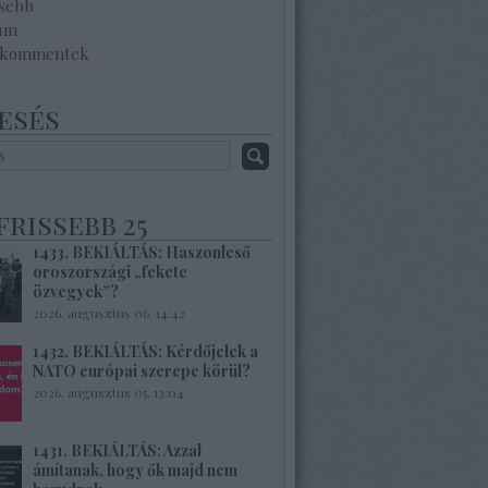
ssebb
um
 kommentek
esés
frissebb 25
1433. BEKIÁLTÁS: Haszonleső
oroszországi „fekete
özvegyek”?
2026. augusztus 06. 14:42
1432. BEKIÁLTÁS: Kérdőjelek a
NATO európai szerepe körül?
2026. augusztus 05. 13:04
1431. BEKIÁLTÁS: Azzal
ámítanak, hogy ők majd nem