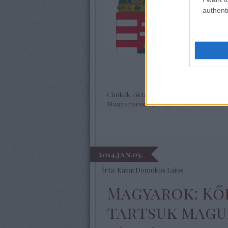
szétforgácsolá
authenti
idővel az átme
Panaszkodnak 
tartására, az 
Címkék:
oktatás
,
köztársaság
,
polgár
,
h
Magyarország
,
Magyar Nemzet
,
Klik
2014.jan.05.
Írta:
Kabai Domokos Lajos
Magyarok: Kőb
tartsuk mag