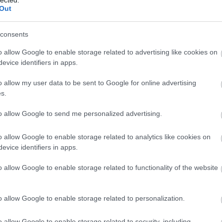
Out
meghatározó része megerősítette, hogy nem
ágban élni, továbbá legitimálta a Moszkva és
consents
a tett fordulatot. Győztünk – jelentette ki Orbán
o allow Google to enable storage related to advertising like cookies on
8-án, nem sokkal éjfél előtt, miután hosszú órák
evice identifiers in apps.
rakozása után – ami a számítógépes…
o allow my user data to be sent to Google for online advertising
s.
Tovább
Viktor
,
választás 2018
to allow Google to send me personalized advertising.
o allow Google to enable storage related to analytics like cookies on
evice identifiers in apps.
o allow Google to enable storage related to functionality of the website
20
komment
attvalók országa
o allow Google to enable storage related to personalization.
ket nem egyesítő, hanem azok
o allow Google to enable storage related to security, including