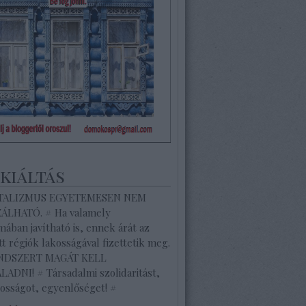
ekiáltás
ITALIZMUS EGYETEMESEN NEM
ZÁLHATÓ. # Ha valamely
ában javítható is, ennek árát az
tt régiók lakosságával fizettetik meg.
ENDSZERT MAGÁT KELL
ADNI! # Társadalmi szolidaritást,
osságot, egyenlőséget! #