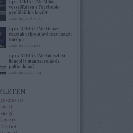
1411.BEKIÁLTÁS: Milák
vesszőfutása a Facebook-
gyűlölködők között
2026. április 18. 07:57
1410. BEKIÁLTÁS: Orosz
rakéták célpontjává teszi magát
Európa
2026. április 17. 11:56
1409.BEKIÁLTÁS: Választási
ünneplés után zsarolás és
pálfordulás?
2026. április 15. 19:32
zleten
ugusztus
(
2
)
lius
(
1
)
nius
(
6
)
ájus
(
11
)
rilis
(
10
)
árcius
(
5
)