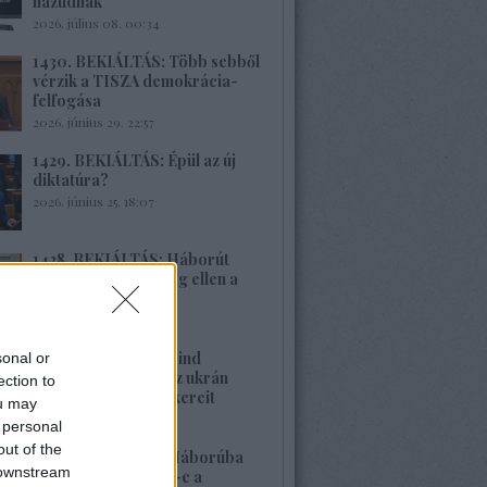
hazudnak
2026. július 08. 00:34
1430. BEKIÁLTÁS: Több sebből
vérzik a TISZA demokrácia-
felfogása
2026. június 29. 22:57
1429. BEKIÁLTÁS: Épül az új
diktatúra?
2026. június 25. 18:07
1428. BEKIÁLTÁS: Háborút
vizionál Oroszország ellen a
Spiegel
2026. június 22. 22:08
1427. BEKIÁLTÁS: Mind
sonal or
nehezebb leplezni az ukrán
ection to
rezsim fasiszta gyökereit
ou may
2026. június 21. 13:22
 personal
out of the
1426. BEKIÁLTÁS: Háborúba
 downstream
vagy békébe fordul-e a