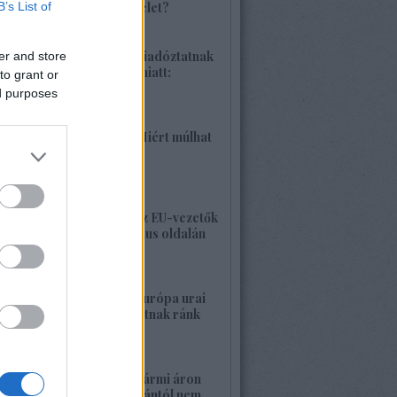
B’s List of
különleges hadművelet?
2026. június 04. 18:42
1425. BEKIÁLTÁS: Riadóztatnak
er and store
az ukrán-fasizmus miatt:
to grant or
„Európa vigyázz!”
ed purposes
2026. június 02. 21:42
1424. BEKIÁLTÁS: Miért múlhat
ki a Népszava is?
2026. május 30. 19:53
1423. BEKIÁLTÁS: Az EU-vezetők
a banderista-fasizmus oldalán
2026. május 28. 00:23
1422. BEKIÁLTÁS: Európa urai
nagy háborút hozhatnak ránk
2026. május 26. 11:25
1421. BEKIÁLTÁS: Bármi áron
megszabadulni Orbántól nem