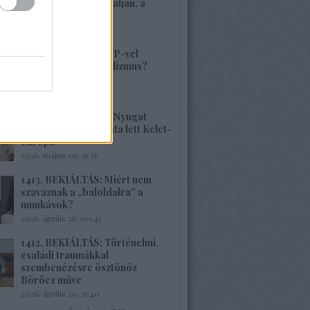
volt, alig van Kárpátalján, a
veszély összetett!
2026. május 17. 22:04
1415. BEKIÁLTÁS: MP-vel
visszatérne a szocializmus?
Aligha!
2026. május 10. 12:25
1414. BEKIÁLTÁS: A Nyugat
hulladékának lerakata lett Kelet-
Európa
2026. május 09. 11:36
1413. BEKIÁLTÁS: Miért nem
szavaznak a „baloldalra” a
munkások?
2026. április 26. 00:45
1412. BEKIÁLTÁS: Történelmi,
családi traumákkal
szembenézésre ösztönöz
Böröcz műve
2026. április 20. 11:40