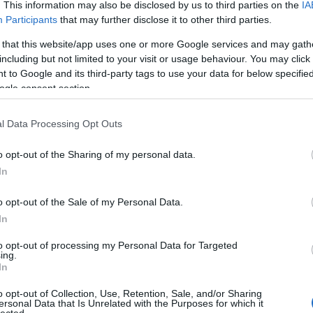
. This information may also be disclosed by us to third parties on the
IA
Participants
that may further disclose it to other third parties.
lehet, hogy mindebből nem következnek újabb
kedetek. Máris jelzem: nem az orbáni
 that this website/app uses one or more Google services and may gath
including but not limited to your visit or usage behaviour. You may click 
ikusoknak azt a törekvését tűzöm itt tollhegyre,
 to Google and its third-party tags to use your data for below specifi
-rendszernek csillogó mázt kölcsönözzenek.
ogle consent section.
t írni erről is, de csupán arra a három
l Data Processing Opt Outs
Tovább
o opt-out of the Sharing of my personal data.
In
ácia
,
diktatúra
,
felszabadulás
,
alaptörvény
,
Károlyi Mihály
,
tika
,
Schmidt Pál
,
autoriter hatalom
,
Orbám-rezsim
o opt-out of the Sale of my Personal Data.
In
to opt-out of processing my Personal Data for Targeted
ing.
In
174
komment
o opt-out of Collection, Use, Retention, Sale, and/or Sharing
esz, vesztett a haza
ersonal Data that Is Unrelated with the Purposes for which it
lected.