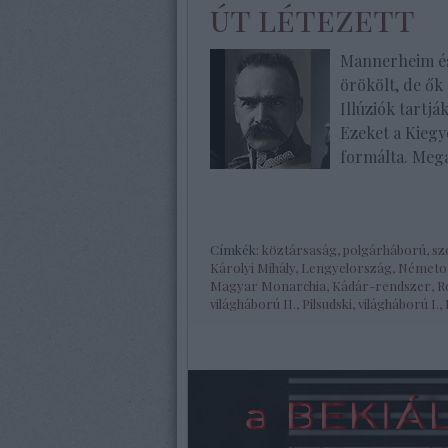
út létezett
Mannerheim és
örökölt, de ők 
Illúziók tartj
Ezeket a Kiegy
formálta. Mega
Címkék:
köztársaság
,
polgárháború
,
sz
Károlyi Mihály
,
Lengyelország
,
Németo
Magyar Monarchia
,
Kádár-rendszer
,
R
világháború II.
,
Pilsudski
,
világháború I.
,