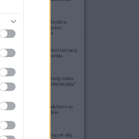
kell félnetek jó lesz!
2026. május 25. 19:37
1420. BEKIÁLTÁS: Moszkva
nagyerejű válaszcsapása
ukrajnai célpontokra
2026. május 24. 13:48
1419. BEKIÁLTÁS: Miért tart még
sokáig a Nyugat háborúja
Moszkvával?
2026. május 23. 17:35
1418. BEKIÁLTÁS: „A nép szinte
bárkit követ, aki vezetni kívánja”
2026. május 22. 18:18
1417. BEKIÁLTÁS: Önkényes az
alaptörvény-módosítás
2026. május 21. 12:45
1416. BEKIÁLTÁS: Magyar alig