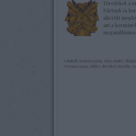
Töredékek a m
Pártunk és kor
sikerült megle
azt a kormány
megszállásán
Címkék:
köztársaság
,
náci
,
zsidó
,
világ
Oroszország
,
Hitler
,
Merkel
,
Horthy-r