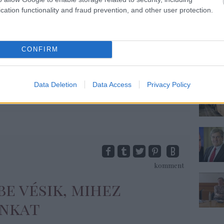
sára építő, ezért önmagát felélő rendszerben
cation functionality and fraud prevention, and other user protection.
netileg kedvezményezettekre is lecsúszás vár.”
a pedagógusok megtörésére, függőségben
iskolák maradék…
CONFIRM
Tovább
Data Deletion
Data Access
Privacy Policy
atalom
,
szolidaritás
,
kormányzás
,
Népszabadság
,
komment
e vésik, mihez
unkat