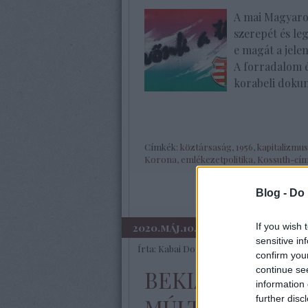
A mai Magyaror
szerepét és le
e magát a jele
A forradalom é
korabeli doku
Címkék:
köztársaság
,
1956
,
kapitalizmus
Korona
,
emlékezetpolitika
,
Kossuth-cí
Blog -
Do 
If you wish 
2020.máj.10.
sensitive in
Írta:
Kabai Domokos Lajos
confirm you
continue se
BEKIÁLTÁS: Mié
information 
múltunkat Or
further disc