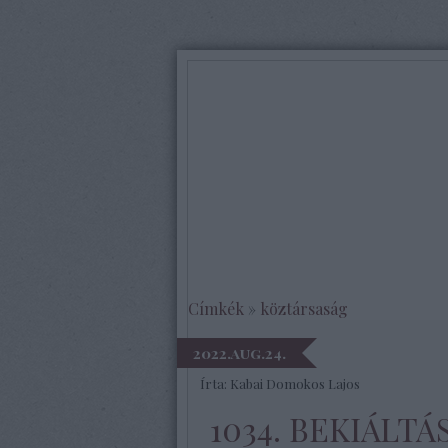
Címkék
»
köztársaság
2022.aug.24.
Írta:
Kabai Domokos Lajos
1034. BEKIÁLTÁ