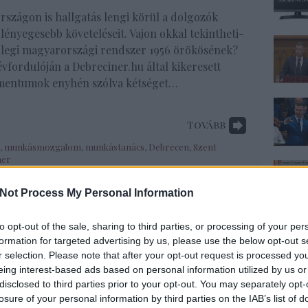
szágon is hallgatás lengi körül a dolgozók
glényegesebb követeléseit. Vajon okkal tekintheti-
nlegi magyarországi rendszer 1956 örökösének?
vfordulóján a Debreciner.hu által kikeresett
mentumok enyhén szólva kétséget…
Tovább
,
munkásmozgalom
,
munkástanács
,
Debrecen
,
Szent
mer
Not Process My Personal Information
to opt-out of the sale, sharing to third parties, or processing of your per
formation for targeted advertising by us, please use the below opt-out s
komment
r selection. Please note that after your opt-out request is processed y
eing interest-based ads based on personal information utilized by us or
rt írják át
disclosed to third parties prior to your opt-out. You may separately opt-
bánék?
losure of your personal information by third parties on the IAB’s list of