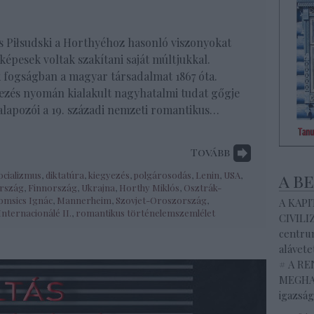
 Piłsudski a Horthyéhoz hasonló viszonyokat
képesek voltak szakítani saját múltjukkal.
ák fogságban a magyar társadalmat 1867 óta.
ezés nyomán kialakult nagyhatalmi tudat gőgje
lapozói a 19. századi nemzeti romantikus…
Tovább
ocializmus
,
diktatúra
,
kiegyezés
,
polgárosodás
,
Lenin
,
USA
,
a b
rszág
,
Finnország
,
Ukrajna
,
Horthy Miklós
,
Osztrák-
omsics Ignác
,
Mannerheim
,
Szovjet-Oroszország
,
A KAP
Internacionálé II.
,
romantikus történelemszemlélet
CIVILI
centrum
alávete
# A R
MEGHAL
igazság