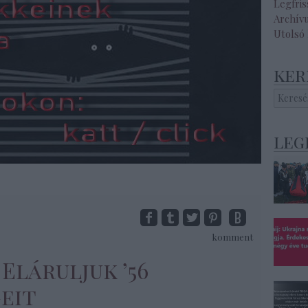
Legfri
Archív
Utolsó
ker
leg
komment
 Eláruljuk ’56
eit