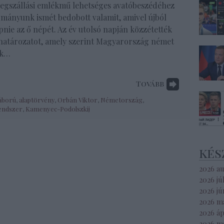
egszállási emlékmű lehetséges avatóbeszédéhez
mányunk ismét bedobott valamit, amivel újból
pnie az ő népét. Az év utolsó napján közzétették
határozatot, amely szerint Magyarország német
ak…
Tovább
háború
,
alaptörvény
,
Orbán Viktor
,
Németország
,
endszer
,
Kamenyec-Podolszkij
kés
2026 a
2026 jú
2026 jú
2026 m
2026 áp
2026 m