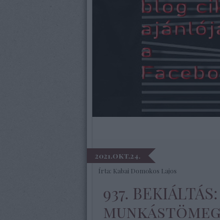
2021.okt.24.
Írta:
Kabai Domokos Lajos
937. BEKIÁLTÁS:
munkástömeg