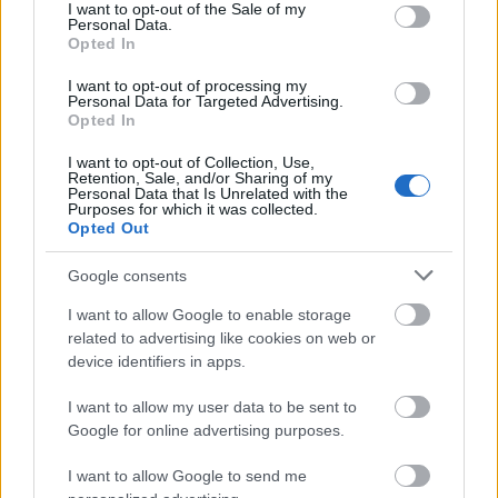
consent section.
I want to opt-out of the Sale of my
Personal Data.
Opted In
I want to opt-out of processing my
1195. BEKIÁLTÁS a kivándorlásról
Personal Data for Targeted Advertising.
Opted In
Kabai Domokos Lajos
•
2023. október 29.
0
I want to opt-out of Collection, Use,
Retention, Sale, and/or Sharing of my
„2001 és 2010 között német energiavállalatok 950
Personal Data that Is Unrelated with the
Purposes for which it was collected.
millió euró osztalékot vittek ki Magyarországról”
Opted Out
Google consents
I want to allow Google to enable storage
related to advertising like cookies on web or
device identifiers in apps.
I want to allow my user data to be sent to
Google for online advertising purposes.
I want to allow Google to send me