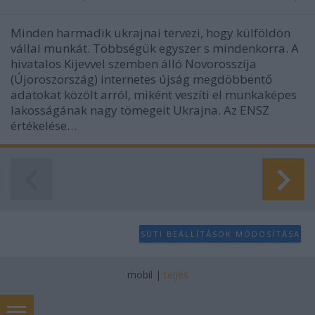
Minden harmadik ukrajnai tervezi, hogy külföldön
vállal munkát. Többségük egyszer s mindenkorra. A
hivatalos Kijevvel szemben álló Novorosszíja
(Újoroszország) internetes újság megdöbbentő
adatokat közölt arról, miként veszíti el munkaképes
lakosságának nagy tömegeit Ukrajna. Az ENSZ
értékelése…
SÜTI BEÁLLÍTÁSOK MÓDOSÍTÁSA
mobil
|
teljes