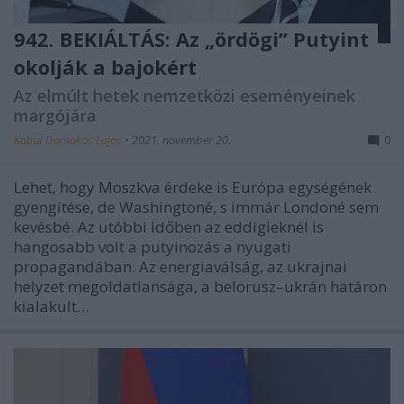
942. BEKIÁLTÁS: Az „ördögi” Putyint
okolják a bajokért
Az elmúlt hetek nemzetközi eseményeinek
margójára
Kabai Domokos Lajos
•
2021. november 20.
0
Lehet, hogy Moszkva érdeke is Európa egységének
gyengítése, de Washingtoné, s immár Londoné sem
kevésbé. Az utóbbi időben az eddigieknél is
hangosabb volt a putyinozás a nyugati
propagandában. Az energiaválság, az ukrajnai
helyzet megoldatlansága, a belorusz–ukrán határon
kialakult…