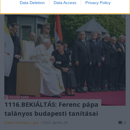
Data Deletion
Data Access
Privacy Policy
1116.BEKIÁLTÁS: Ferenc pápa
talányos budapesti tanításai
Kabai Domokos Lajos
•
2023. április 28.
0