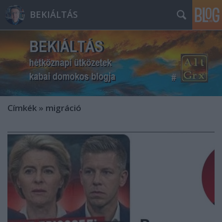
BEKIÁLTÁS
Címkék
»
migráció