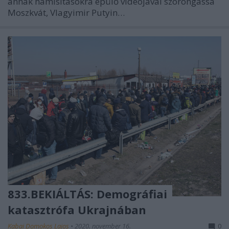
annak hamisításokra épülő videójával szorongassa
Moszkvát, Vlagyimir Putyin…
833.BEKIÁLTÁS: Demográfiai
katasztrófa Ukrajnában
Kabai Domokos Lajos
•
2020. november 16.
0