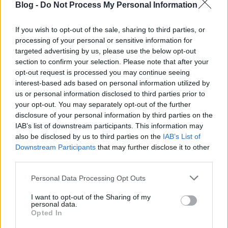
Blog -
Do Not Process My Personal Information
Ha már demagógia: az ukrán Hruscsov ült a
If you wish to opt-out of the sale, sharing to third parties, or
Kremlben az 1956-os felkelés idején. Hosszú
processing of your personal or sensitive information for
hallgatás követte az idős ukrajnai újságíró
targeted advertising by us, please use the below opt-out
kollégámnak még november legelején írt levelemet.
section to confirm your selection. Please note that after your
Ezt a Bekiáltás olvasója Az USA áldozata lett Ukrajna
opt-out request is processed you may continue seeing
cím alatt ismerhette meg. Most, hogy őt és családját
interest-based ads based on personal information utilized by
is…
us or personal information disclosed to third parties prior to
your opt-out. You may separately opt-out of the further
disclosure of your personal information by third parties on the
IAB’s list of downstream participants. This information may
also be disclosed by us to third parties on the
IAB’s List of
Downstream Participants
that may further disclose it to other
third parties.
Please note that this website/app uses one or more Google
Personal Data Processing Opt Outs
services and may gather and store information including but
not limited to your visit or usage behaviour. You may click to
I want to opt-out of the Sharing of my
personal data.
grant or deny consent to Google and its third-party tags to
Opted In
use your data for below specified purposes in below Google