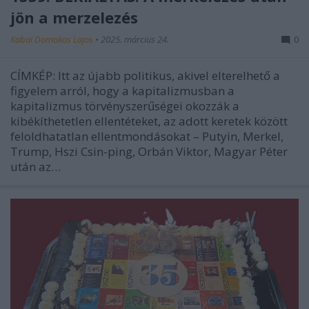
jön a merzelezés
Kabai Domokos Lajos
•
2025. március 24.
0
CÍMKÉP: Itt az újabb politikus, akivel elterelhető a
figyelem arról, hogy a kapitalizmusban a
kapitalizmus törvényszerűségei okozzák a
kibékíthetetlen ellentéteket, az adott keretek között
feloldhatatlan ellentmondásokat – Putyin, Merkel,
Trump, Hszi Csin-ping, Orbán Viktor, Magyar Péter
után az…