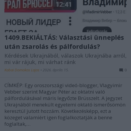
1409.BEKIÁLTÁS: Választási ünneplés
után zsarolás és pálfordulás?
Kérdések Ukrajnából, válaszok Ukrajnába arról,
mi vár rájuk, mi várhat ránk
Kabai Domokos Lajos
•
2026. április 15.
0
CÍMKÉP: Egy oroszországi videó-blogger, Vlagyimir
Vebber szerint Magyar Péter az oktatni való
pálfordulásával máris legyőzte Brüsszelt. A jegyzet
Ukrajnából menekült egyetemi oktató ismerősömön
keresztül jutott hozzám. Következésképp, ezt a
közeget valamiért igen foglalkoztatják a benne
foglaltak,…