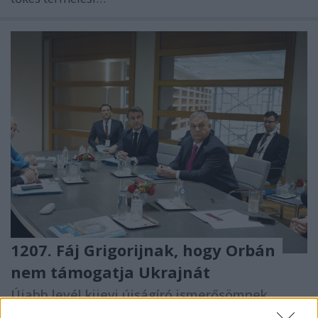
1207. Fáj Grigorijnak, hogy Orbán
nem támogatja Ukrajnát
Újabb levél kijevi újságíró ismerősömnek
Kabai Domokos Lajos
•
2023. december 17.
0