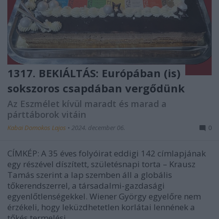
1317. BEKIÁLTÁS: Európában (is)
sokszoros csapdában vergődünk
Az Eszmélet kívül maradt és marad a
párttáborok vitáin
Kabai Domokos Lajos
•
2024. december 06.
0
CÍMKÉP: A 35 éves folyóirat eddigi 142 címlapjának
egy részével díszített, születésnapi torta – Krausz
Tamás szerint a lap szemben áll a globális
tőkerendszerrel, a társadalmi-gazdasági
egyenlőtlenségekkel. Wiener György egyelőre nem
érzékeli, hogy leküzdhetetlen korlátai lennének a
tőkés termelési…