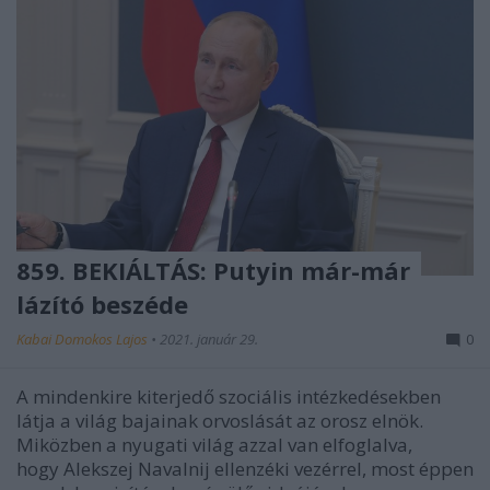
859. BEKIÁLTÁS: Putyin már-már
lázító beszéde
Kabai Domokos Lajos
•
2021. január 29.
0
A mindenkire kiterjedő szociális intézkedésekben
látja a világ bajainak orvoslását az orosz elnök.
Miközben a nyugati világ azzal van elfoglalva,
hogy Alekszej Navalnij ellenzéki vezérrel, most éppen