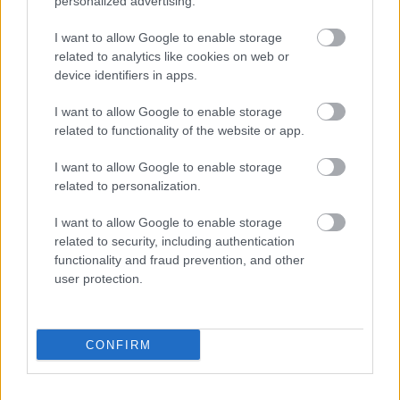
personalized advertising.
I want to allow Google to enable storage
related to analytics like cookies on web or
device identifiers in apps.
1172. BEKIÁLTÁS: Vendégmunkás-
dominóhatás
I want to allow Google to enable storage
related to functionality of the website or app.
Kabai Domokos Lajos
•
2023. augusztus 13.
0
I want to allow Google to enable storage
related to personalization.
Teljesült az EU-cél: a mai vendégmunkások
felnevelésének, oktatásának perifériákra terhelése is
I want to allow Google to enable storage
gazdagítja a gazdagokat. A hírre, miszerint az
related to security, including authentication
Ausztriában foglalkoztatott valamivel több, mint 1
functionality and fraud prevention, and other
millió külföldi közül a legtöbb a magyarországi
user protection.
munkavállaló – konkrétan 124 ezer 718 –,…
CONFIRM