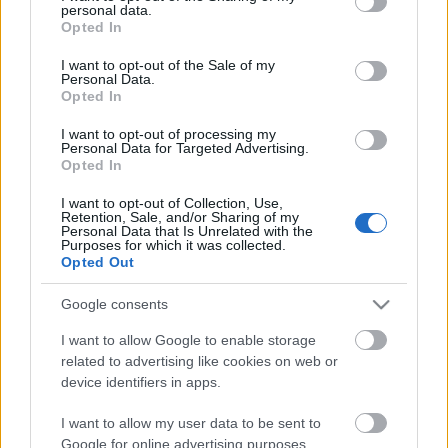
personal data.
grant or deny consent to Google and its third-party tags to
Opted In
use your data for below specified purposes in below Google
consent section.
I want to opt-out of the Sale of my
Personal Data.
Opted In
I want to opt-out of processing my
Personal Data for Targeted Advertising.
Opted In
I want to opt-out of Collection, Use,
Retention, Sale, and/or Sharing of my
Personal Data that Is Unrelated with the
Purposes for which it was collected.
Opted Out
Google consents
I want to allow Google to enable storage
related to advertising like cookies on web or
device identifiers in apps.
Nyomul a propaganda, gyengül az
ország
I want to allow my user data to be sent to
Google for online advertising purposes.