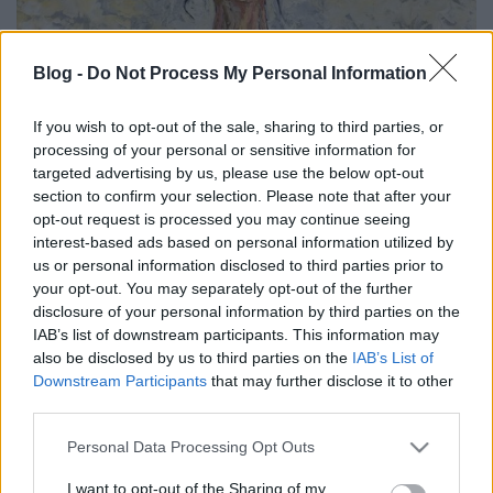
Blog -
Do Not Process My Personal Information
If you wish to opt-out of the sale, sharing to third parties, or
BEKIÁLTÁS: Ha nem értenek,
processing of your personal or sensitive information for
nemzetellenes vagy!
targeted advertising by us, please use the below opt-out
section to confirm your selection. Please note that after your
Kabai Domokos Lajos
•
2020. február 03.
0
opt-out request is processed you may continue seeing
interest-based ads based on personal information utilized by
A tanárok szerint a kormány oktatási terve
us or personal information disclosed to third parties prior to
megfosztja a gyerekeket a mai világ megértésének
your opt-out. You may separately opt-out of the further
disclosure of your personal information by third parties on the
lehetőségétől. „Ha nem tiszteled önmagad, másokat
IAB’s list of downstream participants. This information may
sem tisztelhetsz” – olvasom egy internetes, orosz
also be disclosed by us to third parties on the
IAB’s List of
képzőművészeti oldalon egy bizonyos Szergej
Downstream Participants
that may further disclose it to other
Ignatyev mondatát. Hosszabb posztjában arról
third parties.
elmélkedik,…
Please note that this website/app uses one or more Google
Personal Data Processing Opt Outs
services and may gather and store information including but
not limited to your visit or usage behaviour. You may click to
I want to opt-out of the Sharing of my