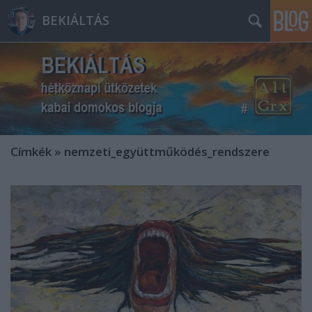
BEKIÁLTÁS
Címkék
»
nemzeti_együttműködés_rendszere