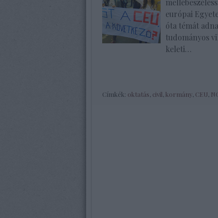
mellébeszéléss
európai Egyet
óta témát adn
tudományos vil
keleti…
Címkék:
oktatás
,
civil
,
kormány
,
CEU
,
N