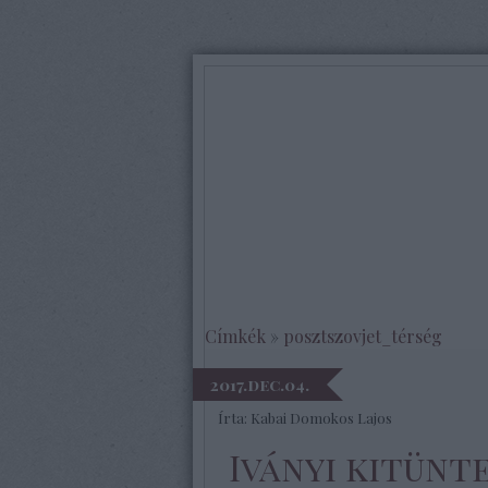
Címkék
»
posztszovjet_térség
2017.dec.04.
Írta:
Kabai Domokos Lajos
Iványi kitünt