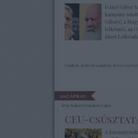
Iványi Gábor t
kampány miatti
Gáboré, a Mag
lelkészéé, az 
János Lelkészk
Címkék:
nyílt társadalom
,
Soros Györg
2017.ápr.07.
Írta:
Kabai Domokos Lajos
CEU-csúsztat
A kormánynak é