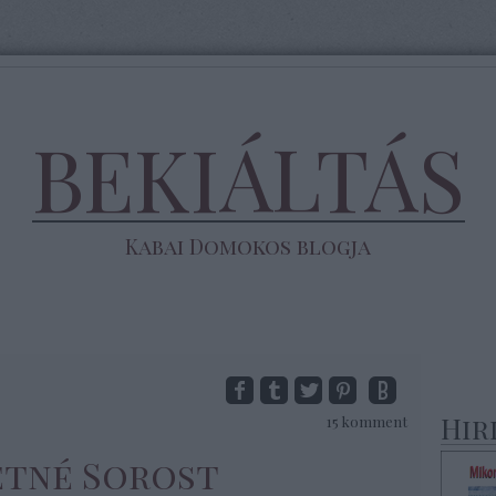
BEKIÁLTÁS
Kabai Domokos blogja
Hir
15
komment
etné Sorost