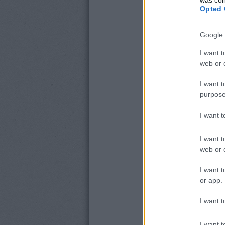
Opted 
Google 
I want t
web or d
I want t
purpose
I want 
I want t
web or d
I want t
or app.
I want t
I want t