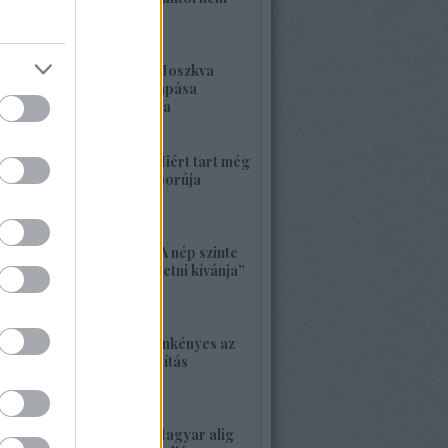
kell félnetek jó lesz!
2026. május 25. 19:37
1420. BEKIÁLTÁS: Moszkva
nagyerejű válaszcsapása
ukrajnai célpontokra
2026. május 24. 13:48
1419. BEKIÁLTÁS: Miért tart még
sokáig a Nyugat háborúja
Moszkvával?
2026. május 23. 17:35
1418. BEKIÁLTÁS: „A nép szinte
bárkit követ, aki vezetni kívánja”
2026. május 22. 18:18
1417. BEKIÁLTÁS: Önkényes az
alaptörvény-módosítás
2026. május 21. 12:45
1416. BEKIÁLTÁS: Magyar alig