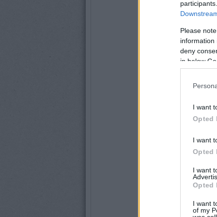
participants
Downstream 
Please note
information 
deny consent
in below Go
Persona
I want t
Opted 
I want t
Opted 
I want 
Advertis
Opted 
I want t
of my P
was col