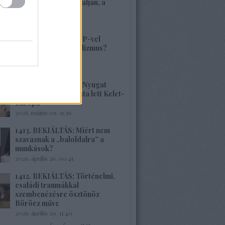
volt, alig van Kárpátalján, a
veszély összetett!
2026. május 17. 22:04
1415. BEKIÁLTÁS: MP-vel
visszatérne a szocializmus?
Aligha!
2026. május 10. 12:25
1414. BEKIÁLTÁS: A Nyugat
hulladékának lerakata lett Kelet-
Európa
2026. május 09. 11:36
1413. BEKIÁLTÁS: Miért nem
szavaznak a „baloldalra” a
munkások?
2026. április 26. 00:45
1412. BEKIÁLTÁS: Történelmi,
családi traumákkal
szembenézésre ösztönöz
Böröcz műve
2026. április 20. 11:40