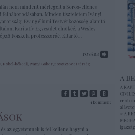
alán nem mindent mérlegelt a Soros-ellenes
 felháborodásában. Minden tiszteletem Iványi
yarországi Evangéliumi Testvérközösség alapító
Oltalom Karitatív Egyesület elnökéé, a Wesley
épző Főiskola professzoráé. Kitartó…
Tovább
y
,
Nobel-békedíj
,
Iványi Gábor
,
posztszovjet térség
a b
A KAP
CIVILI
centrum
4
komment
alávete
ások
# A R
MEGHAL
igazság
s az egyetemnek is fel kellene hagyni a