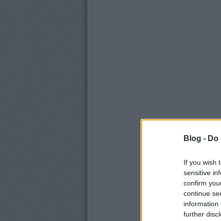
Blog -
Do 
If you wish 
sensitive in
confirm you
continue se
information 
further disc