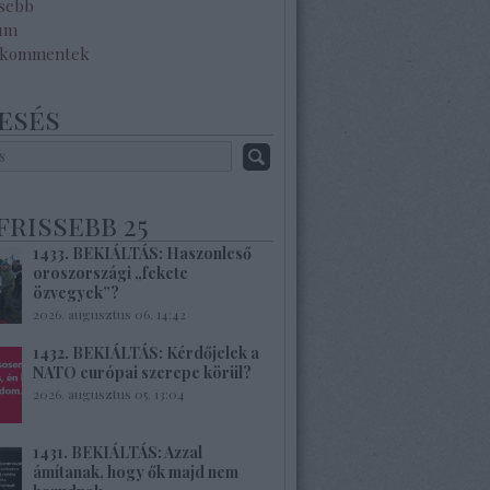
ssebb
um
 kommentek
esés
frissebb 25
1433. BEKIÁLTÁS: Haszonleső
oroszországi „fekete
özvegyek”?
2026. augusztus 06. 14:42
1432. BEKIÁLTÁS: Kérdőjelek a
NATO európai szerepe körül?
2026. augusztus 05. 13:04
1431. BEKIÁLTÁS: Azzal
ámítanak, hogy ők majd nem