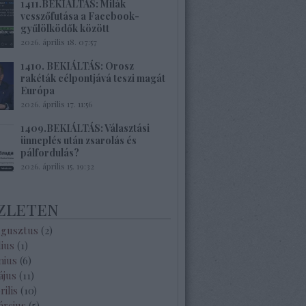
1411.BEKIÁLTÁS: Milák
vesszőfutása a Facebook-
gyűlölködők között
2026. április 18. 07:57
1410. BEKIÁLTÁS: Orosz
rakéták célpontjává teszi magát
Európa
2026. április 17. 11:56
1409.BEKIÁLTÁS: Választási
ünneplés után zsarolás és
pálfordulás?
2026. április 15. 19:32
zleten
ugusztus
(
2
)
lius
(
1
)
nius
(
6
)
ájus
(
11
)
rilis
(
10
)
árcius
(
5
)