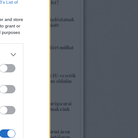
B’s List of
különleges hadművelet?
2026. június 04. 18:42
1425. BEKIÁLTÁS: Riadóztatnak
er and store
az ukrán-fasizmus miatt:
to grant or
„Európa vigyázz!”
ed purposes
2026. június 02. 21:42
1424. BEKIÁLTÁS: Miért múlhat
ki a Népszava is?
2026. május 30. 19:53
1423. BEKIÁLTÁS: Az EU-vezetők
a banderista-fasizmus oldalán
2026. május 28. 00:23
1422. BEKIÁLTÁS: Európa urai
nagy háborút hozhatnak ránk
2026. május 26. 11:25
1421. BEKIÁLTÁS: Bármi áron
megszabadulni Orbántól nem