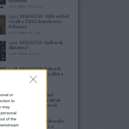
hazudnak
2026. július 08. 00:34
1430. BEKIÁLTÁS: Több sebből
vérzik a TISZA demokrácia-
felfogása
2026. június 29. 22:57
1429. BEKIÁLTÁS: Épül az új
diktatúra?
2026. június 25. 18:07
1428. BEKIÁLTÁS: Háborút
vizionál Oroszország ellen a
Spiegel
2026. június 22. 22:08
1427. BEKIÁLTÁS: Mind
sonal or
nehezebb leplezni az ukrán
ection to
rezsim fasiszta gyökereit
ou may
2026. június 21. 13:22
 personal
out of the
1426. BEKIÁLTÁS: Háborúba
 downstream
vagy békébe fordul-e a