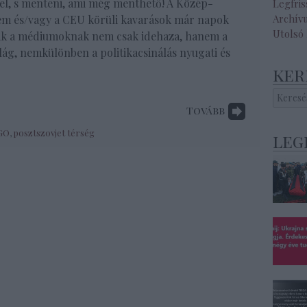
el, s menteni, ami még menthető! A Közép-
Legfri
Archív
em és/vagy a CEU körüli kavarások már napok
Utolsó
ak a médiumoknak nem csak idehaza, hanem a
ág, nemkülönben a politikacsinálás nyugati és
ker
Tovább
GO
,
posztszovjet térség
leg