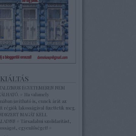
ekiáltás
ITALIZMUS EGYETEMESEN NEM
ZÁLHATÓ. # Ha valamely
ában javítható is, ennek árát az
tt régiók lakosságával fizettetik meg.
ENDSZERT MAGÁT KELL
ADNI! # Társadalmi szolidaritást,
osságot, egyenlőséget! #