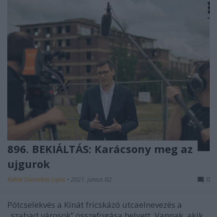
896. BEKIÁLTÁS: Karácsony meg az
ujgurok
Kabai Domokos Lajos
•
2021. június 02.
0
Pótcselekvés a Kínát fricskázó utcaelnevezés a
„szabad városok” összefogása helyett. Vannak, akik