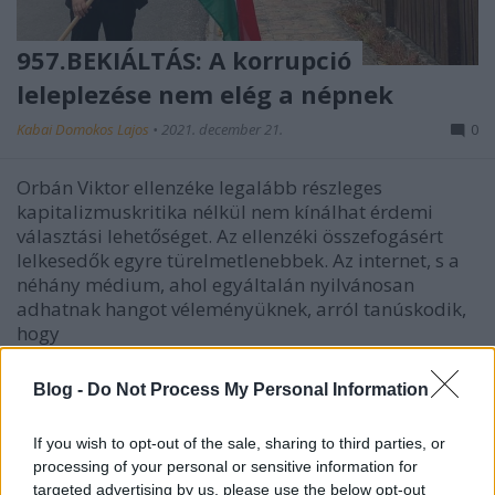
957.BEKIÁLTÁS: A korrupció
leleplezése nem elég a népnek
Kabai Domokos Lajos
•
2021. december 21.
0
Orbán Viktor ellenzéke legalább részleges
kapitalizmuskritika nélkül nem kínálhat érdemi
választási lehetőséget. Az ellenzéki összefogásért
lelkesedők egyre türelmetlenebbek. Az internet, s a
néhány médium, ahol egyáltalán nyilvánosan
adhatnak hangot véleményüknek, arról tanúskodik,
hogy
Blog -
Do Not Process My Personal Information
If you wish to opt-out of the sale, sharing to third parties, or
processing of your personal or sensitive information for
targeted advertising by us, please use the below opt-out