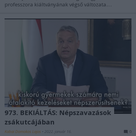
professzora kiáltványának végső változata.…
973. BEKIÁLTÁS: Népszavazások
zsákutcájában
Kabai Domokos Lajos
•
2022. január 16.
0