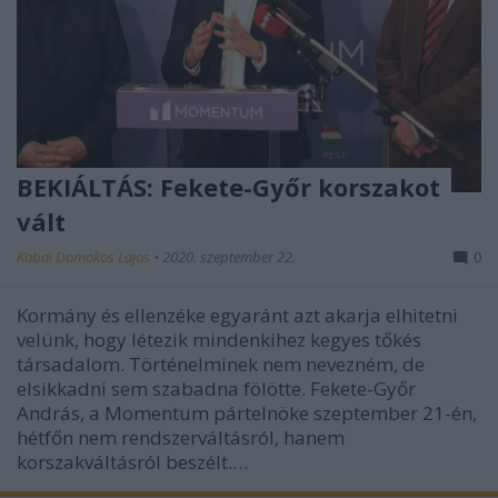
BEKIÁLTÁS: Fekete-Győr korszakot
vált
Kabai Domokos Lajos
•
2020. szeptember 22.
0
Kormány és ellenzéke egyaránt azt akarja elhitetni
velünk, hogy létezik mindenkihez kegyes tőkés
társadalom. Történelminek nem nevezném, de
elsikkadni sem szabadna fölötte. Fekete-Győr
András, a Momentum pártelnöke szeptember 21-én,
hétfőn nem rendszerváltásról, hanem
korszakváltásról beszélt.…