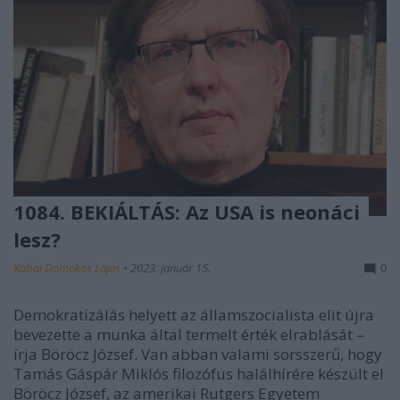
1084. BEKIÁLTÁS: Az USA is neonáci
lesz?
Kabai Domokos Lajos
•
2023. január 15.
0
Demokratizálás helyett az államszocialista elit újra
bevezette a munka által termelt érték elrablását –
írja Böröcz József. Van abban valami sorsszerű, hogy
Tamás Gáspár Miklós filozófus halálhírére készült el
Böröcz József, az amerikai Rutgers Egyetem