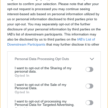
section to confirm your selection. Please note that after your
opt-out request is processed you may continue seeing
interest-based ads based on personal information utilized by
us or personal information disclosed to third parties prior to
your opt-out. You may separately opt-out of the further
disclosure of your personal information by third parties on the
IAB’s list of downstream participants. This information may
also be disclosed by us to third parties on the
IAB’s List of
Downstream Participants
that may further disclose it to other
922. BEKIÁLTÁS: Vásárhelyi Mária
third parties.
nem érti a népet
Please note that this website/app uses one or more Google
Personal Data Processing Opt Outs
services and may gather and store information including but
Kabai Domokos Lajos
•
2021. szeptember 09.
0
not limited to your visit or usage behaviour. You may click to
I want to opt-out of the Sharing of my
personal data.
grant or deny consent to Google and its third-party tags to
Opted In
Az önkritika nélküli, belvárosi liberális értelmiségi
use your data for below specified purposes in below Google
nyavalygás nem mozgósít. A magyarországi
consent section.
I want to opt-out of the Sale of my
Personal Data.
viszonyok fölött terméketlenül borongók sorát
Opted In
szaporította Vásárhelyi Mária szociológus, amikor
szeptember 9-i Facebook-posztjában többek között
I want to opt-out of processing my
ezt írta:
Personal Data for Targeted Advertising.