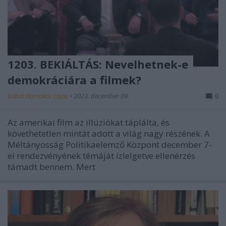
1203. BEKIÁLTÁS: Nevelhetnek-e
demokráciára a filmek?
Kabai Domokos Lajos
•
2023. december 09.
0
Az amerikai film az illúziókat táplálta, és
követhetetlen mintát adott a világ nagy részének. A
Méltányosság Politikaelemző Központ december 7-
ei rendezvényének témáját ízlelgetve ellenérzés
támadt bennem. Mert