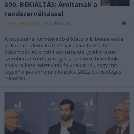
890. BEKIÁLTÁS: Ámítanak a
rendszerváltással
Kabai Domokos Lajos
•
2021. május 24.
0
A mostaninál keményebb diktatúra is benne van a
pakliban – derül ki az szokásosnál hosszabb
írásomból. Az orbáni kormányzási gyakorlattal
szemben álló értelmiségi és pártkörökben élénk,
olykor elkeseredett viták folynak arról, hogy mit
tegyen a parlamenti ellenzék a 2022-es, esetleges
ellenzéki…