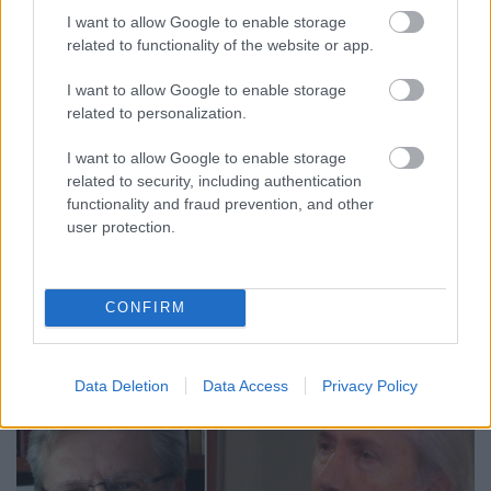
Nem éri el a magyar tömegeket a baloldali
I want to allow Google to enable storage
rendszerkritika – állítja a Corvinusról eltávolított
related to functionality of the website or app.
Böröcz József. A modern baloldaliság kiskátéját
tartja kezében az olvasó, ha egyáltalán tud a
I want to allow Google to enable storage
létezéséről, s ha egyáltalan meg tudja szerezni.
related to personalization.
Sietve leszögezem: a Debrecenben, majd az USA-
ban, a…
I want to allow Google to enable storage
related to security, including authentication
functionality and fraud prevention, and other
user protection.
CONFIRM
Data Deletion
Data Access
Privacy Policy