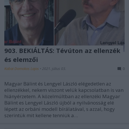
903. BEKIÁLTÁS: Tévúton az ellenzék
és elemzői
Kabai Domokos Lajos
•
2021. július 03.
0
Magyar Bálint és Lengyel László elégedetlen az
ellenzékkel, nekem viszont velük kapcsolatban is van
hiányérzetem. A közelmúltban az ellenzéki Magyar
Bálint es Lengyel László újból a nyilvánosság elé
lépett az orbáni modell bírálatával, s azzal, hogy
szerintük mit kellene tenniük a…