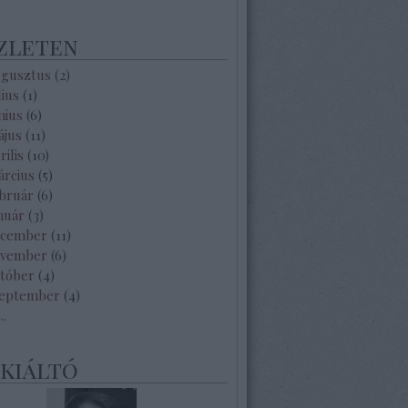
zleten
ugusztus
(
2
)
lius
(
1
)
nius
(
6
)
ájus
(
11
)
rilis
(
10
)
árcius
(
5
)
ebruár
(
6
)
nuár
(
3
)
ecember
(
11
)
ovember
(
6
)
któber
(
4
)
zeptember
(
4
)
...
ekiáltó