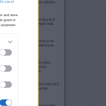
B’s List of
a banderista-fasizmus oldalán
2026. május 28. 00:23
er and store
1422. BEKIÁLTÁS: Európa urai
to grant or
nagy háborút hozhatnak ránk
ed purposes
2026. május 26. 11:25
1421. BEKIÁLTÁS: Bármi áron
megszabadulni Orbántól nem
kell félnetek jó lesz!
2026. május 25. 19:37
1420. BEKIÁLTÁS: Moszkva
nagyerejű válaszcsapása
ukrajnai célpontokra
2026. május 24. 13:48
1419. BEKIÁLTÁS: Miért tart még
sokáig a Nyugat háborúja
Moszkvával?
2026. május 23. 17:35
1418. BEKIÁLTÁS: „A nép szinte