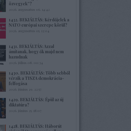
özvegyek”?
2026. augusztus 06. 14:42
1432. BEKIÁLTÁS: Kérdőjelek a
NATO európai szerepe körül?
2026. augusztus 05. 13:04
1431. BEKIÁLTÁS: Azzal
ámítanak, hogy ők majd nem
hazudnak
2026. július 08. 00:34
1430. BEKIÁLTÁS: Több sebből
vérzik a TISZA demokrácia-
felfogása
2026. június 29. 22:57
1429. BEKIÁLTÁS: Épül az új
diktatúra?
2026. június 25. 18:07
1428. BEKIÁLTÁS: Háborút