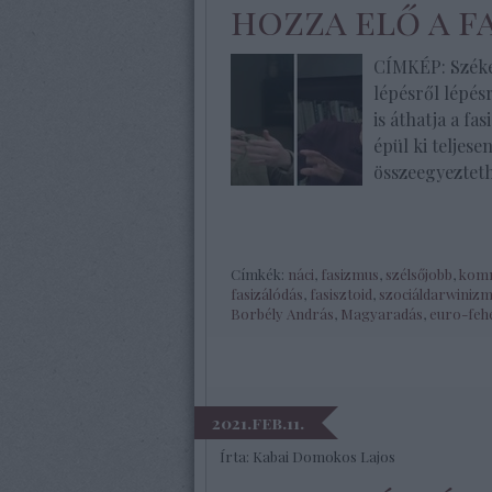
hozza elő a f
CÍMKÉP: Széke
lépésről lépés
is áthatja a fa
épül ki teljese
összeegyeztethe
Címkék:
náci
,
fasizmus
,
szélsőjobb
,
komm
fasizálódás
,
fasisztoid
,
szociáldarwiniz
Borbély András
,
Magyaradás
,
euro-feh
2021.feb.11.
Írta:
Kabai Domokos Lajos