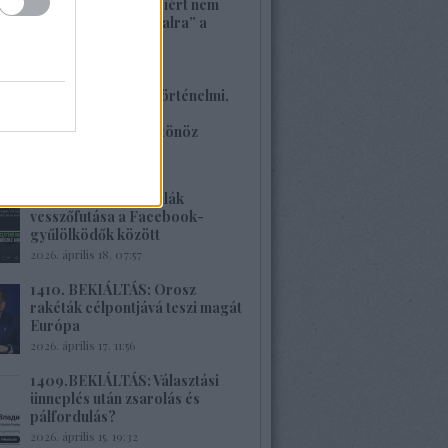
1413. BEKIÁLTÁS: Miért nem
szavaznak a „baloldalra” a
munkások?
2026. április 26. 00:45
1412. BEKIÁLTÁS: Történelmi,
családi traumákkal
szembenézésre ösztönöz
Böröcz műve
2026. április 20. 11:40
1411.BEKIÁLTÁS: Milák
vesszőfutása a Facebook-
gyűlölködők között
2026. április 18. 07:57
1410. BEKIÁLTÁS: Orosz
rakéták célpontjává teszi magát
Európa
2026. április 17. 11:56
1409.BEKIÁLTÁS: Választási
ünneplés után zsarolás és
pálfordulás?
2026. április 15. 19:32