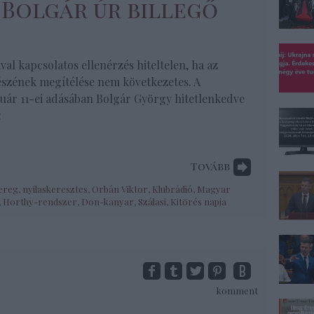
: Bolgár úr billegő
val kapcsolatos ellenérzés hiteltelen, ha az
szének megítélése nem következetes. A
uár 11-ei adásában Bolgár György hitetlenkedve
:
Tovább
sereg
,
nyilaskeresztes
,
Orbán Viktor
,
Klubrádió
,
Magyar
,
Horthy-rendszer
,
Don-kanyar
,
Szálasi
,
Kitörés napja
komment