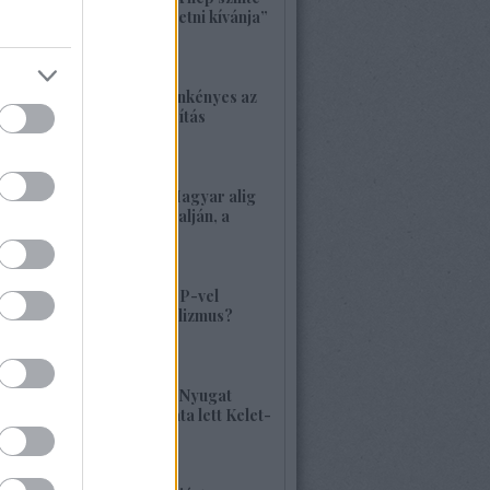
bárkit követ, aki vezetni kívánja”
2026. május 22. 18:18
1417. BEKIÁLTÁS: Önkényes az
alaptörvény-módosítás
2026. május 21. 12:45
1416. BEKIÁLTÁS: Magyar alig
volt, alig van Kárpátalján, a
veszély összetett!
2026. május 17. 22:04
1415. BEKIÁLTÁS: MP-vel
visszatérne a szocializmus?
Aligha!
2026. május 10. 12:25
1414. BEKIÁLTÁS: A Nyugat
hulladékának lerakata lett Kelet-
Európa
2026. május 09. 11:36