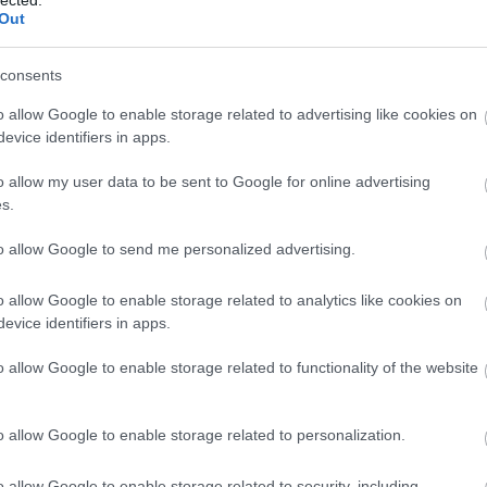
komment
Out
vakká tesz
consents
európai szélsőjobbos figurák között, s ezzel
o allow Google to enable storage related to advertising like cookies on
z egységes Európa kialakítása. Horváth István,
evice identifiers in apps.
endszerváltozás környéki bonni, berlini, bécsi
re helyre tette a Strache-ügy egyik aspektusát.
o allow my user data to be sent to Google for online advertising
ő hatalmaként Németország talán az…
s.
to allow Google to send me personalized advertising.
Tovább
o allow Google to enable storage related to analytics like cookies on
án Viktor
,
USA
,
Európai Unió
,
Ausztria
,
Oroszország
,
evice identifiers in apps.
sok
,
Európa Tanács
,
Krím
,
Trump
,
Sebastian Kurz
,
Manfred
lat
,
Alexander Van der Bellen
o allow Google to enable storage related to functionality of the website
o allow Google to enable storage related to personalization.
o allow Google to enable storage related to security, including