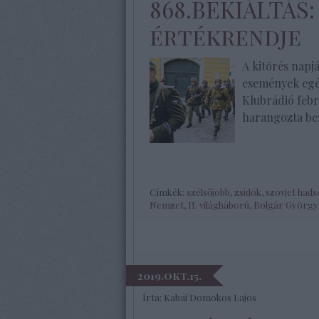
868.BEKIÁLTÁS
értékrendje
A kitörés napjá
események egé
Klubrádió febr
harangozta be
Címkék:
szélsőjobb
,
zsidók
,
szovjet had
Nemzet
,
II. világháború
,
Bolgár György
2019.okt.15.
Írta:
Kabai Domokos Lajos