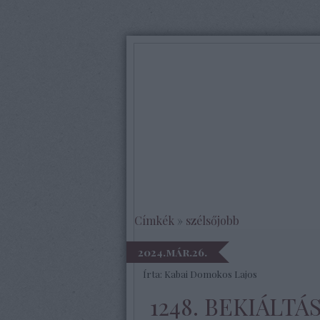
Címkék
»
szélsőjobb
2024.már.26.
Írta:
Kabai Domokos Lajos
1248. BEKIÁLTÁ