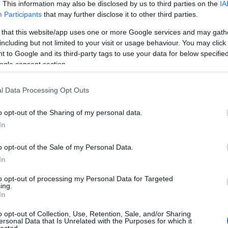
. This information may also be disclosed by us to third parties on the
IA
ítják a szobrokat
Participants
that may further disclose it to other third parties.
 that this website/app uses one or more Google services and may gath
including but not limited to your visit or usage behaviour. You may click 
 to Google and its third-party tags to use your data for below specifi
 szobrát ledöntötték, az ellene is harcoló
ogle consent section.
kművét felavatták Ukrajnában. A szobordöntések
különösen a 2014-es ukrajnai államcsíny óta
l Data Processing Opt Outs
g Ukrajnában. Eltüntetik az egykori szovjet
műveit, de gyakran lerombolják, megrongálják
o opt-out of the Sharing of my personal data.
In
Tovább
o opt-out of the Sale of my Personal Data.
In
ndera
,
Juscsenko
,
Porosenko
,
UPA
,
Zsukov
,
Suhevics
to opt-out of processing my Personal Data for Targeted
ing.
In
o opt-out of Collection, Use, Retention, Sale, and/or Sharing
ersonal Data that Is Unrelated with the Purposes for which it
lected.