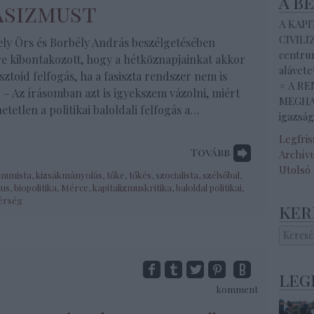
a b
asizmust
A KAP
CIVILI
ly Örs és Borbély András beszélgetésében
centrum
re kibontakozott, hogy a hétköznapjainkat akkor
alávete
sisztoid felfogás, ha a fasiszta rendszer nem is
# A R
n – Az írásomban azt is igyekszem vázolni, miért
MEGHAL
tetlen a politikai baloldali felfogás a…
igazság
Legfri
Tovább
Archív
Utolsó
unista
,
kizsákmányolás
,
tőke
,
tőkés
,
szocialista
,
szélsőbal
,
mus
,
biopolitika
,
Mérce
,
kapitalizmuskritika
,
baloldal politikai
,
érség
ker
leg
komment