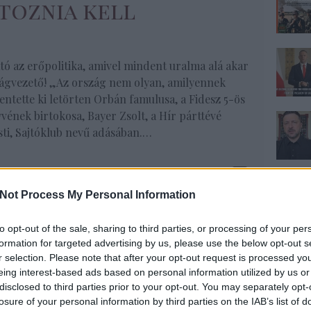
ltoznia kell
ó az erőpolitika, amivel mindent uralma alá akar
zágvezető! „Az ország nem olyan, amilyennek
lentette ki letörten Orbán famulusa, a Fidesz 5-ös
ének birtokosa, Bayer Zsolt, a Hír párttévé
esti, Sajtóklub nevű adásában.…
Tovább
Not Process My Personal Information
zép
,
Orbán Viktor
,
Budapest
,
Bayer Zsolt
,
Klubrádió
,
NER
,
ny Gergely
,
Hír TV
,
Pető Péter
,
választás 2019
to opt-out of the sale, sharing to third parties, or processing of your per
formation for targeted advertising by us, please use the below opt-out s
r selection. Please note that after your opt-out request is processed y
eing interest-based ads based on personal information utilized by us or
disclosed to third parties prior to your opt-out. You may separately opt-
komment
losure of your personal information by third parties on the IAB’s list of