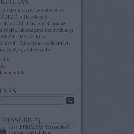
ekiáltás
ITALIZMUS EGYETEMESEN NEM
ZÁLHATÓ. # Ha valamely
ában javítható is, ennek árát az
tt régiók lakosságával fizettetik meg.
ENDSZERT MAGÁT KELL
ADNI! # Társadalmi szolidaritást,
osságot, egyenlőséget! #
ssebb
um
 kommentek
esés
frissebb 25
1433. BEKIÁLTÁS: Haszonleső
oroszországi „fekete