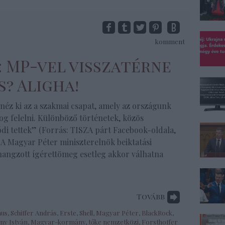
komment
S: MP-vel visszatérne
s? Aligha!
éz ki az a szakmai csapat, amely az országunk
g felelni. Különböző történetek, közös
lódi tettek” (Forrás: TISZA párt Facebook-oldala,
– A Magyar Péter miniszterelnök beiktatási
hangzott ígérettömeg esetleg akkor válhatna
Tovább
mus
,
Schiffer András
,
Erste
,
Shell
,
Magyar Péter
,
BlackRock
,
ny István
,
Magyar-kormány
,
tőke nemzetközi
,
Forsthoffer