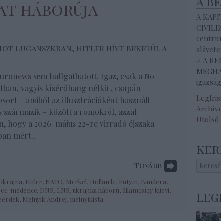
a b
at háborúja
A KAP
CIVILI
centrum
ot Luganszkban, Hitler híve bekerül a
alávete
# A R
MEGHAL
uronews sem hallgathatott. Igaz, csak a No
igazság
ban, vagyis kísérőhang nélkül, csupán
Legfri
sort – amiből az illusztrációként használt
Archív
 származik – közölt a romokról, azzal
Utolsó
, hogy a 2026. május 22-re virradó éjszaka
ban mért…
ker
Tovább
Ukrajna
,
Hitler
,
NATO
,
Merkel
,
Hollande
,
Putyin
,
Bandera
,
ec-medence
,
DNR
,
LNR
,
ukrajnai háború
,
államcsíny kijevi
,
leg
eérdek
,
Melnyik Andrej
,
melnyikista