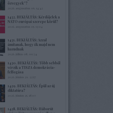
özvegyek”?
2026. augusztus 06. 14:42
1432. BEKIÁLTÁS: Kérdőjelek a
NATO európai szerepe körül?
2026. augusztus 05. 13:04
1431. BEKIÁLTÁS: Azzal
ámítanak, hogy ők majd nem
hazudnak
2026. július 08. 00:34
1430. BEKIÁLTÁS: Több sebből
vérzik a TISZA demokrácia-
felfogása
2026. június 29. 22:57
1429. BEKIÁLTÁS: Épül az új
diktatúra?
2026. június 25. 18:07
1428. BEKIÁLTÁS: Háborút