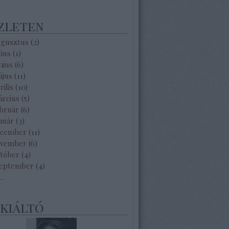
zleten
ugusztus
(
2
)
lius
(
1
)
nius
(
6
)
ájus
(
11
)
rilis
(
10
)
árcius
(
5
)
ebruár
(
6
)
nuár
(
3
)
ecember
(
11
)
ovember
(
6
)
któber
(
4
)
zeptember
(
4
)
...
ekiáltó