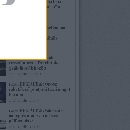
1413. BEKIÁLTÁS: Miért nem
szavaznak a „baloldalra” a
munkások?
2026. április 26. 00:45
1412. BEKIÁLTÁS: Történelmi,
családi traumákkal
szembenézésre ösztönöz
Böröcz műve
2026. április 20. 11:40
1411.BEKIÁLTÁS: Milák
vesszőfutása a Facebook-
gyűlölködők között
2026. április 18. 07:57
1410. BEKIÁLTÁS: Orosz
rakéták célpontjává teszi magát
Európa
2026. április 17. 11:56
1409.BEKIÁLTÁS: Választási
ünneplés után zsarolás és
pálfordulás?
2026. április 15. 19:32