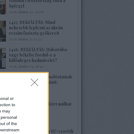
vizionál Oroszország ellen a
Spiegel
2026. június 22. 22:08
1427. BEKIÁLTÁS: Mind
nehezebb leplezni az ukrán
rezsim fasiszta gyökereit
2026. június 21. 13:22
1426. BEKIÁLTÁS: Háborúba
vagy békébe fordul-e a
különleges hadművelet?
2026. június 04. 18:42
1425. BEKIÁLTÁS: Riadóztatnak
az ukrán-fasizmus miatt:
„Európa vigyázz!”
2026. június 02. 21:42
sonal or
1424. BEKIÁLTÁS: Miért múlhat
ection to
ki a Népszava is?
ou may
2026. május 30. 19:53
 personal
out of the
 downstream
1423. BEKIÁLTÁS: Az EU-vezetők