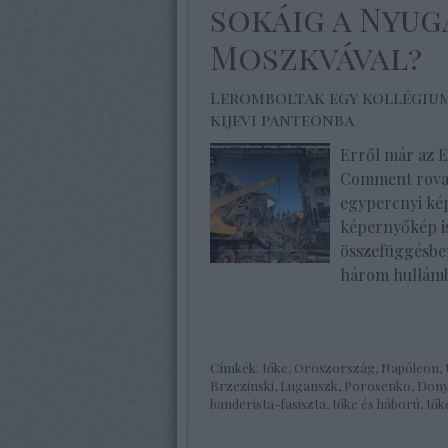
sokáig a Nyug
Moszkvával?
Leromboltak egy kollégium
kijevi panteonba
Erről már az E
Comment rovat
egypercnyi kép
képernyőkép is
összefüggésben
három hullám
Címkék:
tőke
,
Oroszország
,
Napóleon
,
Brzezinski
,
Luganszk
,
Porosenko
,
Dony
banderista-fasiszta
,
tőke és háború
,
tők