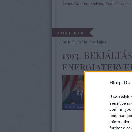
Ágnes
,
Kármán András
,
Bujdosó Andre
2026.feb.08.
Írta:
Kabai Domokos Lajos
1393. BEKIÁLTÁS
energiatervei
CÍMKÉP: Magya
Blog -
Do 
bemutatta a T
programját – B
If you wish 
„emberséges" sz
sensitive in
Facebook Bekiá
confirm you
gondolt…
continue se
information 
further disc