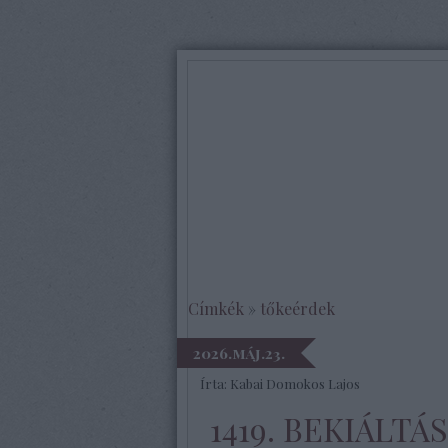
Címkék
»
tőkeérdek
2026.máj.23.
Írta:
Kabai Domokos Lajos
1419. BEKIÁLTÁ