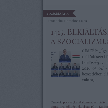
2026.máj.10.
Írta:
Kabai Domokos Lajos
1415. BEKIÁLTÁ
a szocializmu
CÍMKÉP: „Így n
működéséért fo
felelősség, va
2026. 05. 01.) 
beszédében el
valóra,…
Címkék:
polgár
,
kapitalizmus
,
szocializ
Vanguard
,
tőkeérdek
,
Tisza-párt
,
Kapitá