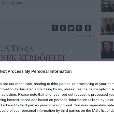
a
,
Bóna Szabolcs
komment
: A Tisza
nek kérdőjelei
r Péter 2026. február 7-én nyilvánosan
Not Process My Personal Information
isza-párt Működő és Emberséges Magyarország
ennem eleve kérdést vetett fel, hogy miért az
to opt-out of the sale, sharing to third parties, or processing of your per
ót hagyták el a pulpitus feliratából... (A
formation for targeted advertising by us, please use the below opt-out s
ltás-ajánló oldalán közölt poszt tovább
r selection. Please note that after your opt-out request is processed y
eing interest-based ads based on personal information utilized by us or
disclosed to third parties prior to your opt-out. You may separately opt-
losure of your personal information by third parties on the IAB’s list of
Tovább