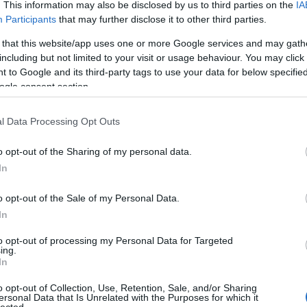
. This information may also be disclosed by us to third parties on the
IA
Participants
that may further disclose it to other third parties.
tatás
,
cseppfolyósított gáz
,
Fidesz
,
MOL
,
Paks
,
LNG
,
Shell
,
osz-magyar kapcsolat
,
tőkeérdek
,
Tisza-párt
,
Kapitány
 that this website/app uses one or more Google services and may gath
including but not limited to your visit or usage behaviour. You may click 
 to Google and its third-party tags to use your data for below specifi
ogle consent section.
l Data Processing Opt Outs
o opt-out of the Sharing of my personal data.
In
o opt-out of the Sale of my Personal Data.
In
to opt-out of processing my Personal Data for Targeted
ing.
In
o opt-out of Collection, Use, Retention, Sale, and/or Sharing
ersonal Data that Is Unrelated with the Purposes for which it
lected.