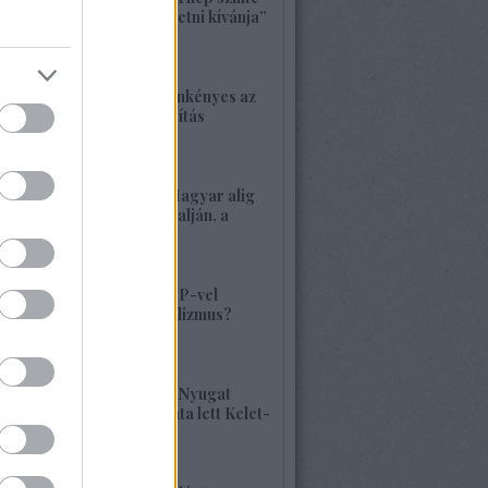
bárkit követ, aki vezetni kívánja”
2026. május 22. 18:18
1417. BEKIÁLTÁS: Önkényes az
alaptörvény-módosítás
2026. május 21. 12:45
1416. BEKIÁLTÁS: Magyar alig
volt, alig van Kárpátalján, a
veszély összetett!
2026. május 17. 22:04
1415. BEKIÁLTÁS: MP-vel
visszatérne a szocializmus?
Aligha!
2026. május 10. 12:25
1414. BEKIÁLTÁS: A Nyugat
hulladékának lerakata lett Kelet-
Európa
2026. május 09. 11:36