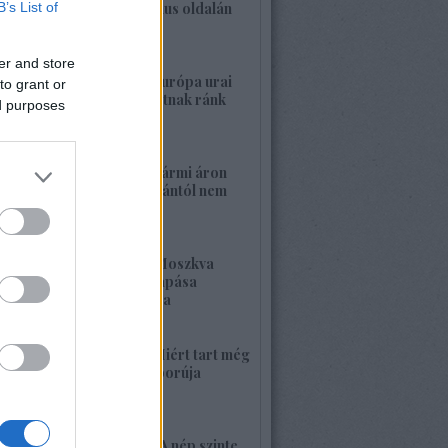
B’s List of
a banderista-fasizmus oldalán
2026. május 28. 00:23
er and store
1422. BEKIÁLTÁS: Európa urai
to grant or
nagy háborút hozhatnak ránk
ed purposes
2026. május 26. 11:25
1421. BEKIÁLTÁS: Bármi áron
megszabadulni Orbántól nem
kell félnetek jó lesz!
2026. május 25. 19:37
1420. BEKIÁLTÁS: Moszkva
nagyerejű válaszcsapása
ukrajnai célpontokra
2026. május 24. 13:48
1419. BEKIÁLTÁS: Miért tart még
sokáig a Nyugat háborúja
Moszkvával?
2026. május 23. 17:35
1418. BEKIÁLTÁS: „A nép szinte