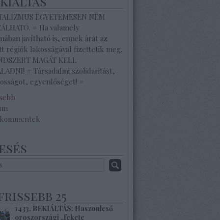
ekiáltás
ITALIZMUS EGYETEMESEN NEM
ZÁLHATÓ. # Ha valamely
ában javítható is, ennek árát az
tt régiók lakosságával fizettetik meg.
ENDSZERT MAGÁT KELL
ADNI! # Társadalmi szolidaritást,
osságot, egyenlőséget! #
ssebb
um
 kommentek
esés
frissebb 25
1433. BEKIÁLTÁS: Haszonleső
oroszországi „fekete