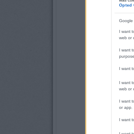
Opted 
Google 
I want t
web or d
I want t
purpose
I want 
I want t
web or d
I want t
or app.
I want t
I want t