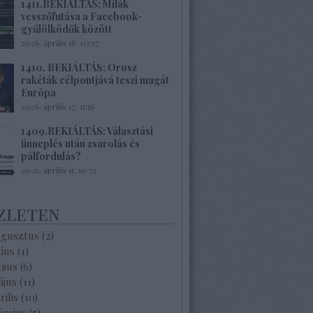
1411.BEKIÁLTÁS: Milák
vesszőfutása a Facebook-
gyűlölködők között
2026. április 18. 07:57
1410. BEKIÁLTÁS: Orosz
rakéták célpontjává teszi magát
Európa
2026. április 17. 11:56
1409.BEKIÁLTÁS: Választási
ünneplés után zsarolás és
pálfordulás?
2026. április 15. 19:32
zleten
ugusztus
(
2
)
lius
(
1
)
nius
(
6
)
ájus
(
11
)
rilis
(
10
)
árcius
(
5
)