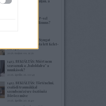
volt, alig van Kárpátalján, a
veszély összetett!
2026. május 17. 22:04
1415. BEKIÁLTÁS: MP-vel
visszatérne a szocializmus?
Aligha!
2026. május 10. 12:25
1414. BEKIÁLTÁS: A Nyugat
hulladékának lerakata lett Kelet-
Európa
2026. május 09. 11:36
1413. BEKIÁLTÁS: Miért nem
szavaznak a „baloldalra” a
munkások?
2026. április 26. 00:45
1412. BEKIÁLTÁS: Történelmi,
családi traumákkal
szembenézésre ösztönöz
Böröcz műve
2026. április 20. 11:40