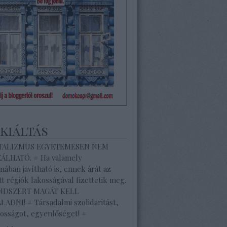
ekiáltás
ITALIZMUS EGYETEMESEN NEM
ZÁLHATÓ. # Ha valamely
ában javítható is, ennek árát az
tt régiók lakosságával fizettetik meg.
ENDSZERT MAGÁT KELL
ADNI! # Társadalmi szolidaritást,
osságot, egyenlőséget! #