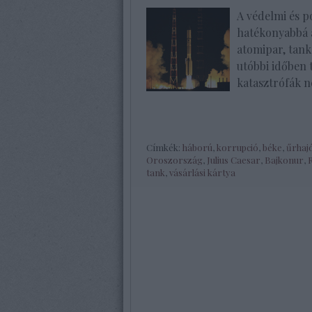
A védelmi és p
hatékonyabbá a
atomipar, tank
utóbbi időben 
katasztrófák 
Címkék:
háború
,
korrupció
,
béke
,
űrhaj
Oroszország
,
Julius Caesar
,
Bajkonur
,
tank
,
vásárlási kártya