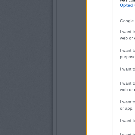
Opted 
Google 
I want t
web or d
I want t
purpose
I want 
I want t
web or d
I want t
or app.
I want t
I want t