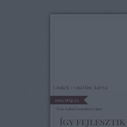
Címkék
»
vásárlási_kártya
2015.máj.25.
Írta:
Kabai Domokos Lajos
Így fejleszti