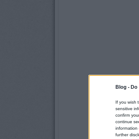
Blog -
Do 
If you wish 
sensitive in
confirm you
continue se
information 
further disc