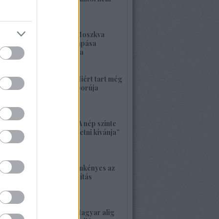
kell félnetek jó lesz!
2026. május 25. 19:37
1420. BEKIÁLTÁS: Moszkva
nagyerejű válaszcsapása
ukrajnai célpontokra
2026. május 24. 13:48
1419. BEKIÁLTÁS: Miért tart még
sokáig a Nyugat háborúja
Moszkvával?
2026. május 23. 17:35
1418. BEKIÁLTÁS: „A nép szinte
bárkit követ, aki vezetni kívánja”
2026. május 22. 18:18
1417. BEKIÁLTÁS: Önkényes az
alaptörvény-módosítás
2026. május 21. 12:45
1416. BEKIÁLTÁS: Magyar alig