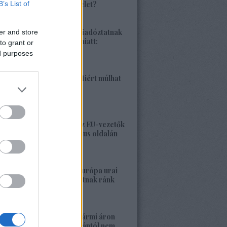
B’s List of
különleges hadművelet?
2026. június 04. 18:42
1425. BEKIÁLTÁS: Riadóztatnak
er and store
az ukrán-fasizmus miatt:
to grant or
„Európa vigyázz!”
ed purposes
2026. június 02. 21:42
1424. BEKIÁLTÁS: Miért múlhat
ki a Népszava is?
2026. május 30. 19:53
1423. BEKIÁLTÁS: Az EU-vezetők
a banderista-fasizmus oldalán
2026. május 28. 00:23
1422. BEKIÁLTÁS: Európa urai
nagy háborút hozhatnak ránk
2026. május 26. 11:25
1421. BEKIÁLTÁS: Bármi áron
megszabadulni Orbántól nem