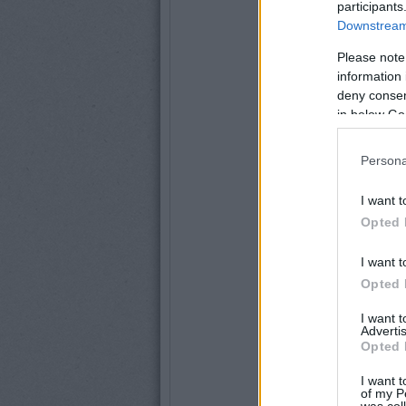
participants
Downstream 
Please note
information 
deny consent
in below Go
Persona
I want t
Opted 
I want t
Opted 
I want 
Advertis
Opted 
I want t
of my P
was col