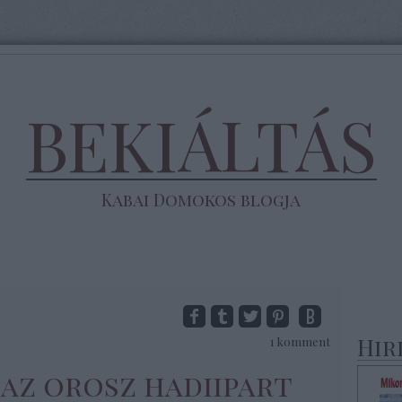
BEKIÁLTÁS
Kabai Domokos blogja
Hir
1
komment
k az orosz hadiipart