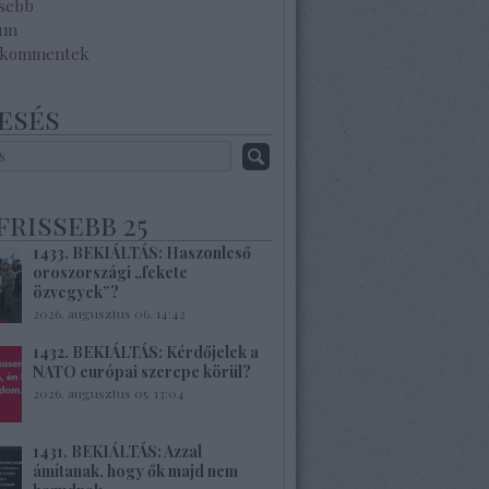
ssebb
um
 kommentek
esés
frissebb 25
1433. BEKIÁLTÁS: Haszonleső
oroszországi „fekete
özvegyek”?
2026. augusztus 06. 14:42
1432. BEKIÁLTÁS: Kérdőjelek a
NATO európai szerepe körül?
2026. augusztus 05. 13:04
1431. BEKIÁLTÁS: Azzal
ámítanak, hogy ők majd nem