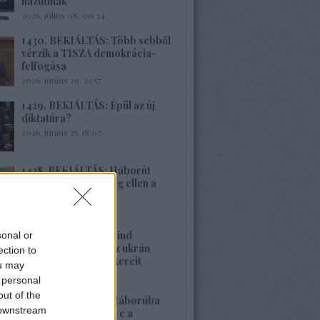
hazudnak
2026. július 08. 00:34
1430. BEKIÁLTÁS: Több sebből
vérzik a TISZA demokrácia-
felfogása
2026. június 29. 22:57
1429. BEKIÁLTÁS: Épül az új
diktatúra?
2026. június 25. 18:07
1428. BEKIÁLTÁS: Háborút
vizionál Oroszország ellen a
Spiegel
2026. június 22. 22:08
1427. BEKIÁLTÁS: Mind
sonal or
nehezebb leplezni az ukrán
ection to
rezsim fasiszta gyökereit
ou may
2026. június 21. 13:22
 personal
out of the
1426. BEKIÁLTÁS: Háborúba
 downstream
vagy békébe fordul-e a