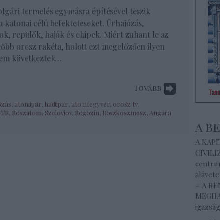
olgári termelés egymásra építésével teszik
 katonai célú befektetéseket. Űrhajózás,
ok, repülők, hajók és chipek. Miért zuhant le az
több orosz rakéta, holott ezt megelőzően ilyen
nem következtek…
Tovább
ózás
,
atomipar
,
hadiipar
,
atomfegyver
,
orosz tv
,
RTR
,
Roszatom
,
Szolovjov
,
Rogozin
,
Roszkoszmosz
,
Angara
a b
A KAP
CIVILI
centrum
alávete
# A R
MEGHAL
igazság